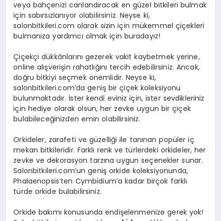
EKONOMI
veya bahçenizi canlandıracak en güzel bitkileri bulmak
için sabırsızlanıyor olabilirsiniz. Neyse ki,
salonbitkileri.com olarak sizin için mükemmel çiçekleri
EĞITIM
bulmanıza yardımcı olmak için buradayız!
SIYASET
Çiçekçi dükkânlarını gezerek vakit kaybetmek yerine,
online alışverişin rahatlığını tercih edebilirsiniz. Ancak,
doğru bitkiyi seçmek önemlidir. Neyse ki,
salonbitkileri.com’da geniş bir çiçek koleksiyonu
bulunmaktadır. İster kendi eviniz için, ister sevdikleriniz
için hediye olarak olsun, her zevke uygun bir çiçek
bulabileceğinizden emin olabilirsiniz.
Orkideler, zarafeti ve güzelliği ile tanınan popüler iç
mekan bitkileridir. Farklı renk ve türlerdeki orkideler, her
zevke ve dekorasyon tarzına uygun seçenekler sunar.
Salonbitkileri.com’un geniş orkide koleksiyonunda,
Phalaenopsis’ten Cymbidium’a kadar birçok farklı
türde orkide bulabilirsiniz.
Orkide bakımı konusunda endişelenmenize gerek yok!