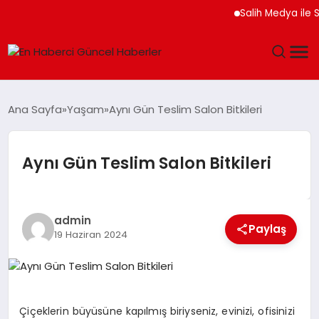
Salih Medya ile Sos
GÜNDEM
Ana Sayfa
Yaşam
Aynı Gün Teslim Salon Bitkileri
SPOR
Aynı Gün Teslim Salon Bitkileri
SAĞLIK
TEKNOLOJI
admin
Paylaş
19 Haziran 2024
MAGAZIN
DÜNYA
Çiçeklerin büyüsüne kapılmış biriyseniz, evinizi, ofisinizi