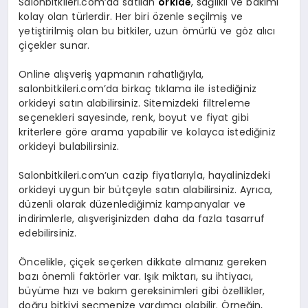
Salonbitkileri.com’da satılan
orkide
, sağlıklı ve bakımı
kolay olan türlerdir. Her biri özenle seçilmiş ve
yetiştirilmiş olan bu bitkiler, uzun ömürlü ve göz alıcı
çiçekler sunar.
Online alışveriş yapmanın rahatlığıyla,
salonbitkileri.com’da birkaç tıklama ile istediğiniz
orkideyi satın alabilirsiniz. Sitemizdeki filtreleme
seçenekleri sayesinde, renk, boyut ve fiyat gibi
kriterlere göre arama yapabilir ve kolayca istediğiniz
orkideyi bulabilirsiniz.
Salonbitkileri.com’un cazip fiyatlarıyla, hayalinizdeki
orkideyi uygun bir bütçeyle satın alabilirsiniz. Ayrıca,
düzenli olarak düzenlediğimiz kampanyalar ve
indirimlerle, alışverişinizden daha da fazla tasarruf
edebilirsiniz.
Öncelikle, çiçek seçerken dikkate almanız gereken
bazı önemli faktörler var. Işık miktarı, su ihtiyacı,
büyüme hızı ve bakım gereksinimleri gibi özellikler,
doğru bitkiyi seçmenize yardımcı olabilir. Örneğin,