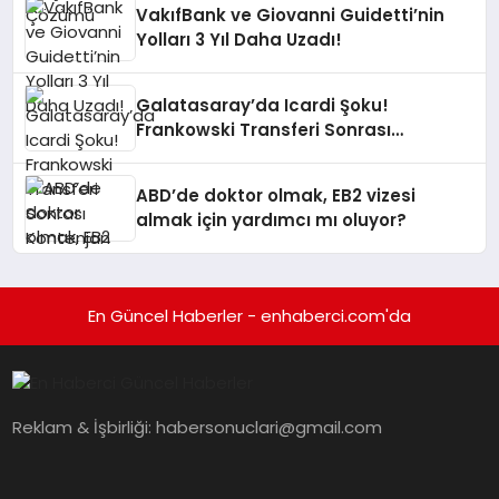
VakıfBank ve Giovanni Guidetti’nin
Yolları 3 Yıl Daha Uzadı!
Galatasaray’da Icardi Şoku!
Frankowski Transferi Sonrası
Kontenjan Engeli
ABD’de doktor olmak, EB2 vizesi
almak için yardımcı mı oluyor?
En Güncel Haberler - enhaberci.com'da
Reklam & İşbirliği:
habersonuclari@gmail.com