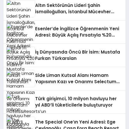
Altın Sektörünün Lideri Şahin
İsmailoğulları, İstanbul Mücevher
Fuarı’nda Parladı ￼
Esenler’de İngilizce Öğrenmenin Yeni
Adresi: Büyük Açılış Fırsatıyla %20
İndirim!
İş Dünyasında Öncü Bir İsim: Mustafa
Furkan Türkarslan
Side Liman Kutsal Alanı Hamam
Yapısının Kazı ve Onarımı Selectum
Hotels&Resorts’un da Katkılarıyla
Tamamlandı
Türk girişimci, 10 milyon havluyu her
yıl ABD’li tüketicilerle buluşturuyor
The Special One’ın Yeni Adresi: Ege
Ceylanoğlu, Casa Fora Beach Resort