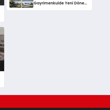
Gayrimenkulde Yeni Dönem:
Premium Yaşam ve Yatırım
Fırsatları Bir Arada
n