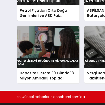
Petrol Fiyatları Orta Doğu
ASPİLSAN E
Gerilimleri ve ABD Faiz
Bataryala
Beklentisiyle Yön Değiştirdi
Güçlendir
Depozito Sistemi 10 Günde 18
Vergi Bor
Milyon Ambalaj Topladı
Taksitlen
TL’lik İlgi
En Güncel Haberler - enhaberci.com'da