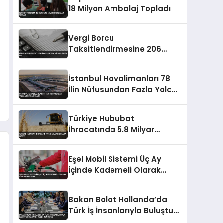
18 Milyon Ambalaj Topladı
Vergi Borcu
Taksitlendirmesine 206
Milyar TL’lik İlgi
İstanbul Havalimanları 78
İlin Nüfusundan Fazla Yolcu
Ağırladı
Türkiye Hububat
İhracatında 5.8 Milyar
Dolara Ulaştı
Eşel Mobil Sistemi Üç Ay
İçinde Kademeli Olarak
Sonlandırılıyor
Bakan Bolat Hollanda’da
Türk İş İnsanlarıyla Buluştu
İhracatın Yüzde 43’ü AB’ye