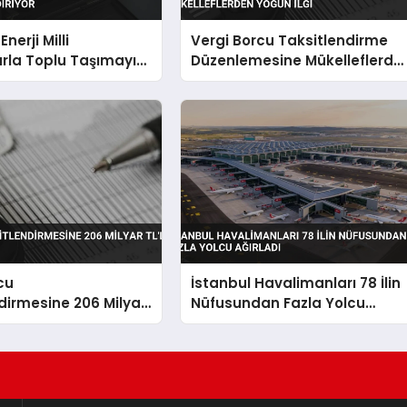
nerji Milli
Vergi Borcu Taksitlendirme
rla Toplu Taşımayı
Düzenlemesine Mükelleflerde
iyor
Yoğun İlgi
cu
İstanbul Havalimanları 78 İlin
dirmesine 206 Milyar
Nüfusundan Fazla Yolcu
Ağırladı