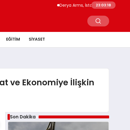
Derya Arms, İstanbul Prohunt 2026’da ye
23:03:19
EĞITIM
SIYASET
at ve Ekonomiye İlişkin
Son Dakika