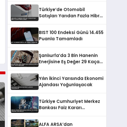
Türkiye’de Otomobil
Satışları Yarıdan Fazla Hibrit
ve Elektrikliye Döndü
BIST 100 Endeksi Günü 14.455
Puanla Tamamladı
Şanlıurfa’da 3 Bin Hanenin
Enerjisine Eş Değer 29 Kaçak
Trafo Yakalandı
Yılın İkinci Yarısında Ekonomi
Ajandası Yoğunlaşacak
Türkiye Cumhuriyet Merkez
Bankası Faiz Kararı
Perşembe Açıklanacak
ALFA ARSA’dan