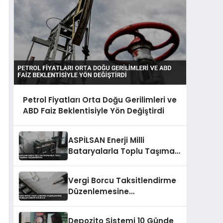
Petrol Fiyatları Orta Doğu Gerilimleri ve
ABD Faiz Beklentisiyle Yön Değiştirdi
ASPİLSAN Enerji Milli
Bataryalarla Toplu Taşımayı
Güçlendiriyor
Vergi Borcu Taksitlendirme
Düzenlemesine
Mükelleflerden Yoğun İlgi
Depozito Sistemi 10 Günde