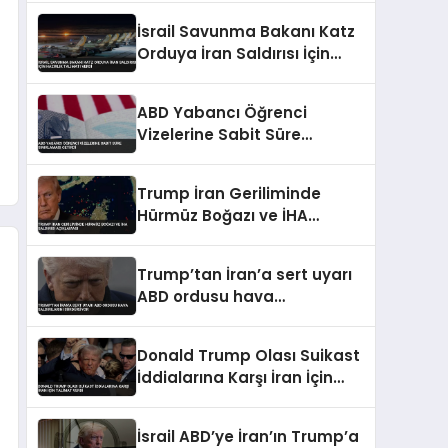
İsrail Savunma Bakanı Katz
Orduya İran Saldırısı İçin
Hazırlık Talimatı Verdi
ABD Yabancı Öğrenci
Vizelerine Sabit Süre
Sınırlaması Getirdi
Trump İran Geriliminde
Hürmüz Boğazı ve İHA
Saldırısı Açıklaması
Trump’tan İran’a sert uyarı
ABD ordusu hava
saldırılarını sürdürüyor
Donald Trump Olası Suikast
İddialarına Karşı İran İçin
Talimat Verdi
İsrail ABD’ye İran’ın Trump’a