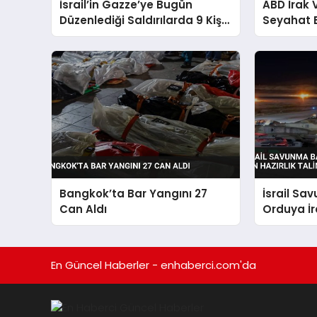
İsrail’in Gazze’ye Bugün
ABD Irak
Düzenlediği Saldırılarda 9 Kişi
Seyahat 
Hayatını Kaybetti
Bangkok’ta Bar Yangını 27
İsrail Sa
Can Aldı
Orduya İra
Hazırlık T
En Güncel Haberler - enhaberci.com'da