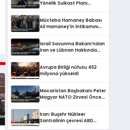
Yönelik Suikast Planı
İstihbaratını Verdi
Mücteba Hamaney Babası
Ali Hamaney’in İntikamını
Alacağını Duyurdu
İsrail Savunma Bakanı’ndan
İran ve Lübnan Hakkında
Kritik Açıklamalar
Avrupa Birliği nüfusu 452
milyona yükseldi
Macaristan Başbakanı Peter
Magyar NATO Zirvesi Öncesi
İstanbul’u Gezdi
İran: Buşehr Nükleer
Santralinin çevresi ABD
tarafından hedef alındı