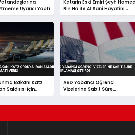
 Vatandaşlarına
Katarin Eski Emiri Şeyh Hame
Etmeme Uyarısı Yaptı
Bin Halife Al Sani Hayatini
Kaybetti
vunma Bakanı Katz
ABD Yabancı Öğrenci
n Saldırısı İçin
Vizelerine Sabit Süre
alimatı Verdi
Sınırlaması Getirdi