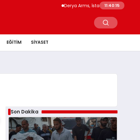
Derya Arms, İstanbul Prohunt 2026’da ye
11:40:16
EĞITIM
SIYASET
Son Dakika