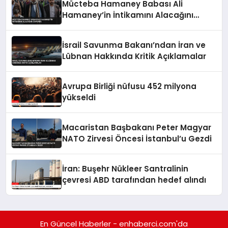
Mücteba Hamaney Babası Ali
Hamaney’in İntikamını Alacağını
Duyurdu
İsrail Savunma Bakanı’ndan İran ve
Lübnan Hakkında Kritik Açıklamalar
Avrupa Birliği nüfusu 452 milyona
yükseldi
Macaristan Başbakanı Peter Magyar
NATO Zirvesi Öncesi İstanbul’u Gezdi
İran: Buşehr Nükleer Santralinin
çevresi ABD tarafından hedef alındı
En Güncel Haberler - enhaberci.com'da