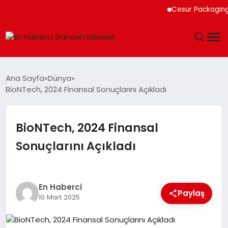
Cesur Packaging, Mısı
GÜNDEM
Ana Sayfa
Dünya
BioNTech, 2024 Finansal Sonuçlarını Açıkladı
SPOR
SAĞLIK
BioNTech, 2024 Finansal
Sonuçlarını Açıkladı
TEKNOLOJI
MAGAZIN
En Haberci
Paylaş
10 Mart 2025
DÜNYA