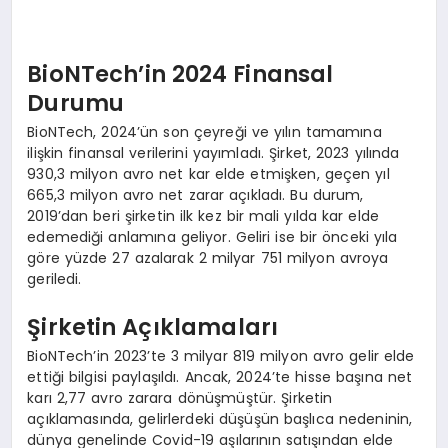
EKONOMI
EĞITIM
BioNTech’in 2024 Finansal
Durumu
SIYASET
BioNTech, 2024’ün son çeyreği ve yılın tamamına
ilişkin finansal verilerini yayımladı. Şirket, 2023 yılında
930,3 milyon avro net kar elde etmişken, geçen yıl
665,3 milyon avro net zarar açıkladı. Bu durum,
2019’dan beri şirketin ilk kez bir mali yılda kar elde
edemediği anlamına geliyor. Geliri ise bir önceki yıla
göre yüzde 27 azalarak 2 milyar 751 milyon avroya
geriledi.
Şirketin Açıklamaları
BioNTech’in 2023’te 3 milyar 819 milyon avro gelir elde
ettiği bilgisi paylaşıldı. Ancak, 2024’te hisse başına net
karı 2,77 avro zarara dönüşmüştür. Şirketin
açıklamasında, gelirlerdeki düşüşün başlıca nedeninin,
dünya genelinde Covid-19 aşılarının satışından elde