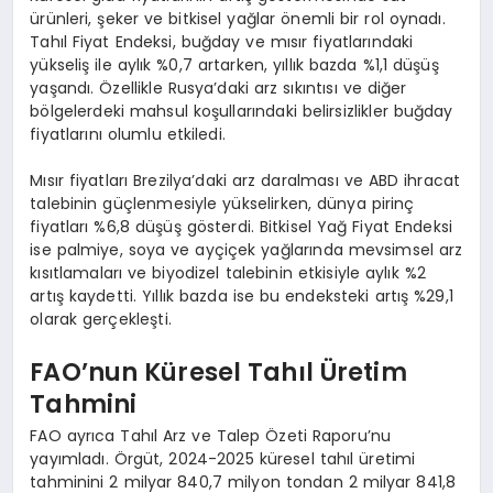
ürünleri, şeker ve bitkisel yağlar önemli bir rol oynadı.
Tahıl Fiyat Endeksi, buğday ve mısır fiyatlarındaki
yükseliş ile aylık %0,7 artarken, yıllık bazda %1,1 düşüş
yaşandı. Özellikle Rusya’daki arz sıkıntısı ve diğer
bölgelerdeki mahsul koşullarındaki belirsizlikler buğday
fiyatlarını olumlu etkiledi.
Mısır fiyatları Brezilya’daki arz daralması ve ABD ihracat
talebinin güçlenmesiyle yükselirken, dünya pirinç
fiyatları %6,8 düşüş gösterdi. Bitkisel Yağ Fiyat Endeksi
ise palmiye, soya ve ayçiçek yağlarında mevsimsel arz
kısıtlamaları ve biyodizel talebinin etkisiyle aylık %2
artış kaydetti. Yıllık bazda ise bu endeksteki artış %29,1
olarak gerçekleşti.
FAO’nun Küresel Tahıl Üretim
Tahmini
FAO ayrıca Tahıl Arz ve Talep Özeti Raporu’nu
yayımladı. Örgüt, 2024-2025 küresel tahıl üretimi
tahminini 2 milyar 840,7 milyon tondan 2 milyar 841,8