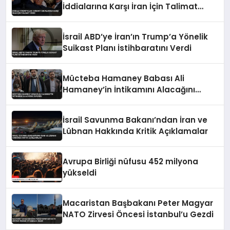
İddialarına Karşı İran İçin Talimat
Verdi
İsrail ABD’ye İran’ın Trump’a Yönelik
Suikast Planı İstihbaratını Verdi
Mücteba Hamaney Babası Ali
Hamaney’in İntikamını Alacağını
Duyurdu
İsrail Savunma Bakanı’ndan İran ve
Lübnan Hakkında Kritik Açıklamalar
Avrupa Birliği nüfusu 452 milyona
yükseldi
Macaristan Başbakanı Peter Magyar
NATO Zirvesi Öncesi İstanbul’u Gezdi