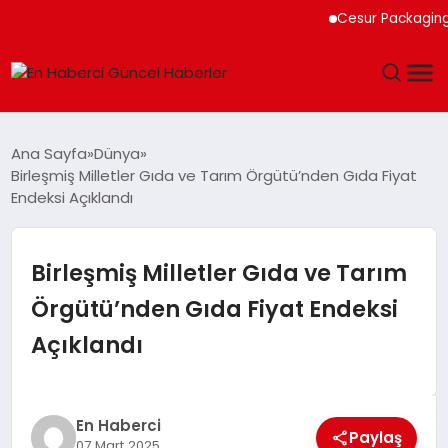
Cesur Packaging, Mısı
GÜNDEM
Ana Sayfa
Dünya
Birleşmiş Milletler Gıda ve Tarım Örgütü’nden Gıda Fiyat
SPOR
Endeksi Açıklandı
SAĞLIK
Birleşmiş Milletler Gıda ve Tarım
TEKNOLOJI
Örgütü’nden Gıda Fiyat Endeksi
Açıklandı
MAGAZIN
DÜNYA
En Haberci
Paylaş
07 Mart 2025