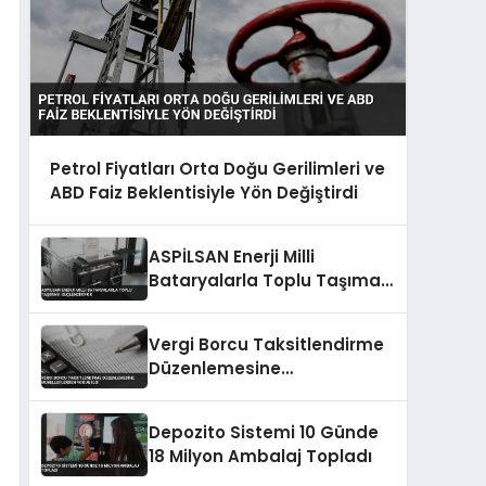
Petrol Fiyatları Orta Doğu Gerilimleri ve
ABD Faiz Beklentisiyle Yön Değiştirdi
ASPİLSAN Enerji Milli
Bataryalarla Toplu Taşımayı
Güçlendiriyor
Vergi Borcu Taksitlendirme
Düzenlemesine
Mükelleflerden Yoğun İlgi
Depozito Sistemi 10 Günde
18 Milyon Ambalaj Topladı