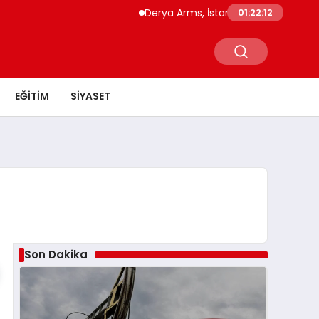
Derya Arms, İstanbul Prohunt 2026’da yen
01:22:13
EĞITIM
SIYASET
Son Dakika