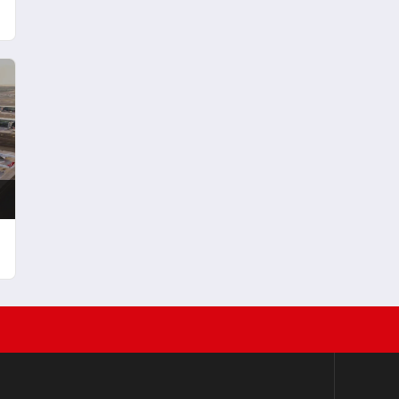
Fırsatları Bir Arada
n