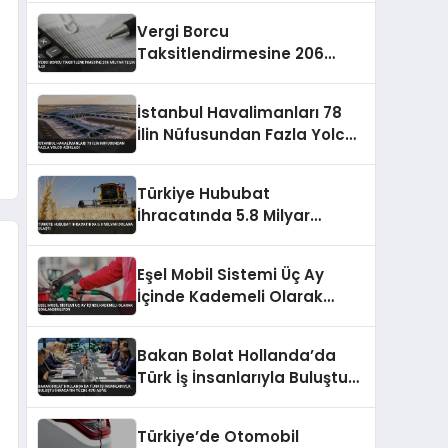
Vergi Borcu
Taksitlendirmesine 206
Milyar TL’lik İlgi
İstanbul Havalimanları 78
İlin Nüfusundan Fazla Yolcu
Ağırladı
Türkiye Hububat
İhracatında 5.8 Milyar
Dolara Ulaştı
Eşel Mobil Sistemi Üç Ay
İçinde Kademeli Olarak
Sonlandırılıyor
Bakan Bolat Hollanda’da
Türk İş İnsanlarıyla Buluştu
İhracatın Yüzde 43’ü AB’ye
Türkiye’de Otomobil