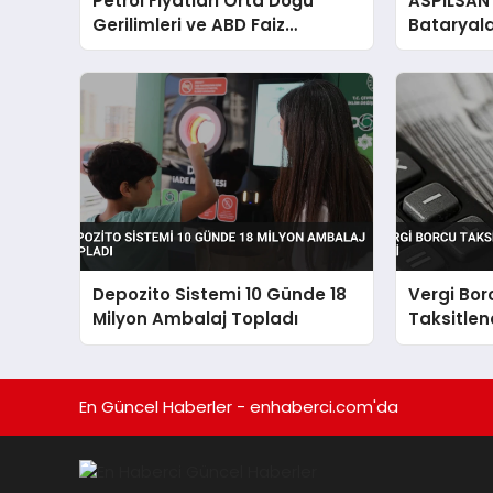
Petrol Fiyatları Orta Doğu
ASPİLSAN E
Gerilimleri ve ABD Faiz
Bataryala
Beklentisiyle Yön Değiştirdi
Güçlendir
Depozito Sistemi 10 Günde 18
Vergi Bor
Milyon Ambalaj Topladı
Taksitlen
TL’lik İlgi
En Güncel Haberler - enhaberci.com'da