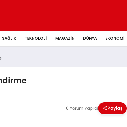
SAĞLIK
TEKNOLOJI
MAGAZIN
DÜNYA
EKONOMI
e
endirme
0 Yorum Yapıldı
Paylaş