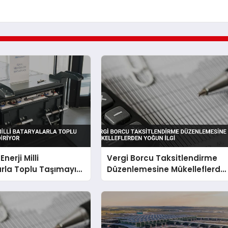
nerji Milli
Vergi Borcu Taksitlendirme
rla Toplu Taşımayı
Düzenlemesine Mükelleflerde
iyor
Yoğun İlgi