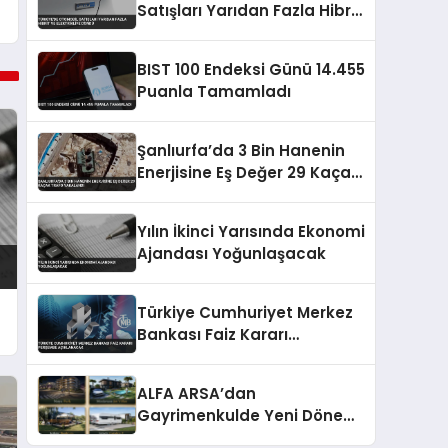
Satışları Yarıdan Fazla Hibrit
ve Elektrikliye Döndü
BIST 100 Endeksi Günü 14.455
Puanla Tamamladı
Şanlıurfa’da 3 Bin Hanenin
Enerjisine Eş Değer 29 Kaçak
Trafo Yakalandı
Yılın İkinci Yarısında Ekonomi
Ajandası Yoğunlaşacak
Türkiye Cumhuriyet Merkez
n
Bankası Faiz Kararı
Perşembe Açıklanacak
ALFA ARSA’dan
Gayrimenkulde Yeni Dönem:
Premium Yaşam ve Yatırım