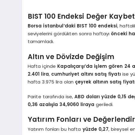
BIST 100 Endeksi Değer Kaybet
Borsa İstanbul’daki BIST 100 endeksi
, haftal
seviyelerini gördükten sonra haftayı
önceki ha
tamamladı.
Altın ve Dövizde Değişim
Hafta içinde
Kapalıçarşı’da işlem gören 24 ay
2.401 lira
,
cumhuriyet altını satış fiyatı
ise yü
hafta 3.975 lira olan
çeyrek altının satış fiyat
Parite tarafında ise,
ABD doları yüzde 0,15 de
0,36 azalışla 34,9060 liraya
geriledi.
Yatırım Fonları ve Değerlend
Yatırım fonları bu hafta
yüzde 0,27
, bireysel em