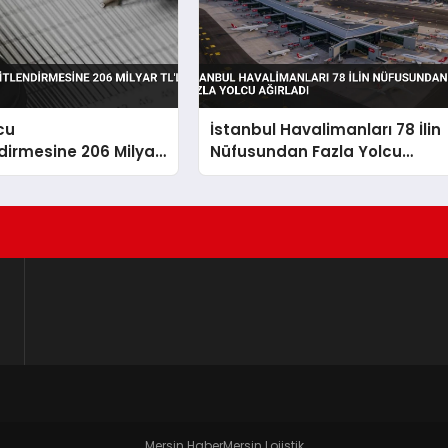
cu
İstanbul Havalimanları 78 İlin
dirmesine 206 Milyar
Nüfusundan Fazla Yolcu
Ağırladı
Mersin Haber
Mersin Lojistik