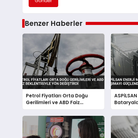
Gönder
Benzer Haberler
Petrol Fiyatları Orta Doğu
ASPİLSAN E
Gerilimleri ve ABD Faiz
Bataryala
Beklentisiyle Yön Değiştirdi
Güçlendir