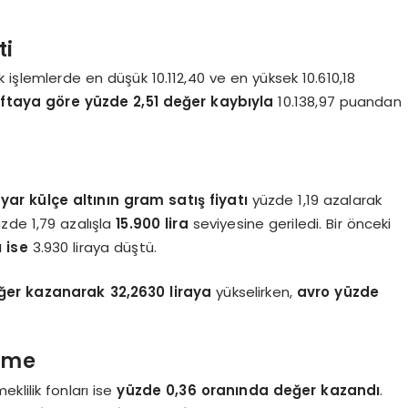
ti
ık işlemlerde en düşük 10.112,40 ve en yüksek 10.610,18
ftaya göre yüzde 2,51 değer kaybıyla
10.138,97 puandan
ar külçe altının gram satış fiyatı
yüzde 1,19 azalarak
zde 1,79 azalışla
15.900 lira
seviyesine geriledi. Bir önceki
ı ise
3.930 liraya düştü.
ğer kazanarak 32,2630 liraya
yükselirken,
avro yüzde
irme
eklilik fonları ise
yüzde 0,36 oranında değer kazandı
.