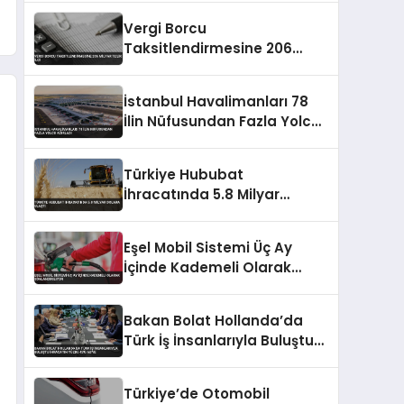
Vergi Borcu
Taksitlendirmesine 206
Milyar TL’lik İlgi
İstanbul Havalimanları 78
İlin Nüfusundan Fazla Yolcu
Ağırladı
Türkiye Hububat
İhracatında 5.8 Milyar
Dolara Ulaştı
Eşel Mobil Sistemi Üç Ay
İçinde Kademeli Olarak
Sonlandırılıyor
Bakan Bolat Hollanda’da
Türk İş İnsanlarıyla Buluştu
İhracatın Yüzde 43’ü AB’ye
Türkiye’de Otomobil