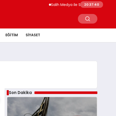
Salih Medya ile Sosyal Medya Profil Yöne
20:37:40
EĞITIM
SIYASET
Son Dakika