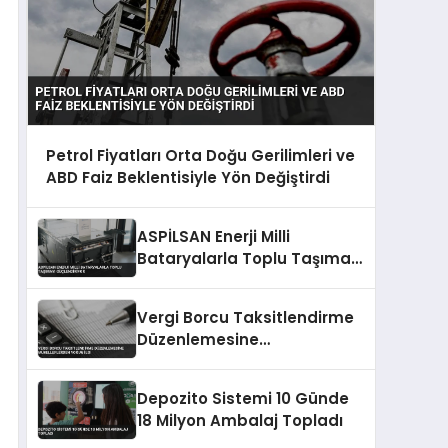
Petrol Fiyatları Orta Doğu Gerilimleri ve
ABD Faiz Beklentisiyle Yön Değiştirdi
ASPİLSAN Enerji Milli
Bataryalarla Toplu Taşımayı
Güçlendiriyor
Vergi Borcu Taksitlendirme
Düzenlemesine
Mükelleflerden Yoğun İlgi
Depozito Sistemi 10 Günde
18 Milyon Ambalaj Topladı