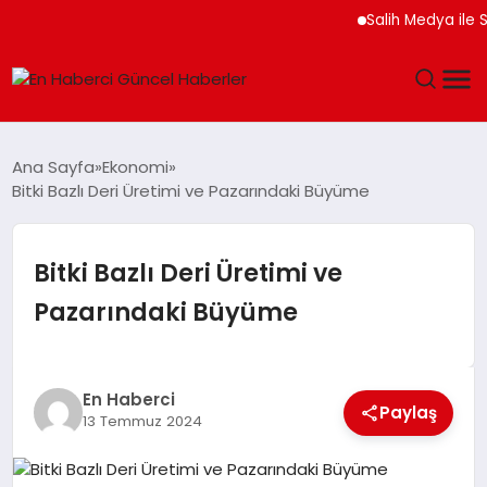
Salih Medya ile Sosyal
GÜNDEM
Ana Sayfa
Ekonomi
Bitki Bazlı Deri Üretimi ve Pazarındaki Büyüme
SPOR
SAĞLIK
Bitki Bazlı Deri Üretimi ve
Pazarındaki Büyüme
TEKNOLOJI
MAGAZIN
En Haberci
Paylaş
13 Temmuz 2024
DÜNYA