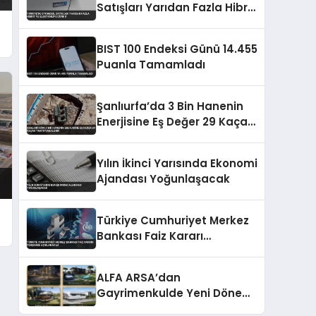
Satışları Yarıdan Fazla Hibrit
ve Elektrikliye Döndü
n
BIST 100 Endeksi Günü 14.455
Puanla Tamamladı
Şanlıurfa’da 3 Bin Hanenin
Enerjisine Eş Değer 29 Kaçak
Trafo Yakalandı
Yılın İkinci Yarısında Ekonomi
Ajandası Yoğunlaşacak
Türkiye Cumhuriyet Merkez
Bankası Faiz Kararı
Perşembe Açıklanacak
ALFA ARSA’dan
Gayrimenkulde Yeni Dönem:
Premium Yaşam ve Yatırım