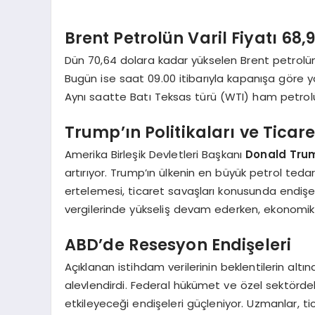
Brent Petrolün Varil Fiyatı 68,
Dün 70,64 dolara kadar yükselen Brent petrolün 
Bugün ise saat 09.00 itibarıyla kapanışa göre y
Aynı saatte Batı Teksas türü (WTI) ham petrolü
Trump’ın Politikaları ve Ticare
Amerika Birleşik Devletleri Başkanı
Donald Tru
artırıyor. Trump’ın ülkenin en büyük petrol tedar
ertelemesi, ticaret savaşları konusunda endişel
vergilerinde yükseliş devam ederken, ekonomik ta
ABD’de Resesyon Endişeleri
Açıklanan istihdam verilerinin beklentilerin alt
alevlendirdi. Federal hükümet ve özel sektörd
etkileyeceği endişeleri güçleniyor. Uzmanlar, t