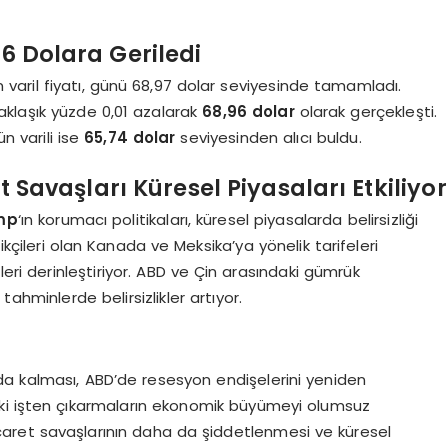
96 Dolara Geriledi
varil fiyatı, günü 68,97 dolar seviyesinde tamamladı.
aklaşık yüzde 0,01 azalarak
68,96 dolar
olarak gerçekleşti.
n varili ise
65,74 dolar
seviyesinden alıcı buldu.
t Savaşları Küresel Piyasaları Etkiliyor
mp
‘ın korumacı politikaları, küresel piyasalarda belirsizliği
ikçileri olan Kanada ve Meksika’ya yönelik tarifeleri
eri derinleştiriyor. ABD ve Çin arasındaki gümrük
hminlerde belirsizlikler artıyor.
ında kalması, ABD’de resesyon endişelerini yeniden
eki işten çıkarmaların ekonomik büyümeyi olumsuz
icaret savaşlarının daha da şiddetlenmesi ve küresel