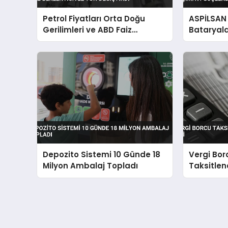
Petrol Fiyatları Orta Doğu
ASPİLSAN E
Gerilimleri ve ABD Faiz
Bataryala
Beklentisiyle Yön Değiştirdi
Güçlendir
Depozito Sistemi 10 Günde 18
Vergi Bor
Milyon Ambalaj Topladı
Taksitlen
TL’lik İlgi