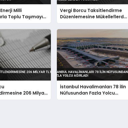
nerji Milli
Vergi Borcu Taksitlendirme
rla Toplu Taşımayı
Düzenlemesine Mükelleflerde
iyor
Yoğun İlgi
cu
İstanbul Havalimanları 78 İlin
dirmesine 206 Milyar
Nüfusundan Fazla Yolcu
Ağırladı