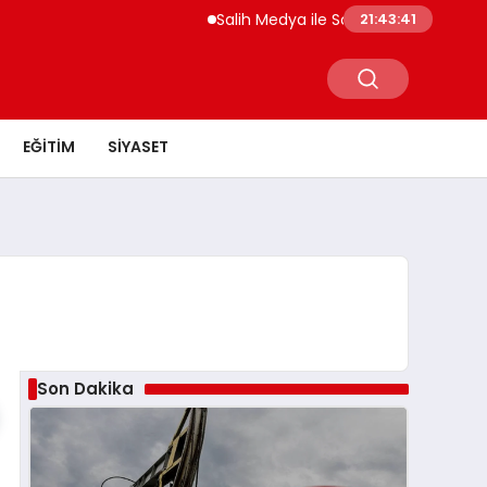
Salih Medya ile Sosyal Medya Profil Yön
21:43:41
EĞITIM
SIYASET
Son Dakika