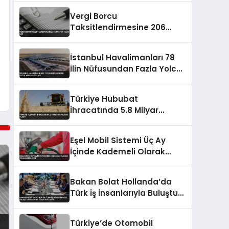
Vergi Borcu
Taksitlendirmesine 206
Milyar TL’lik İlgi
İstanbul Havalimanları 78
İlin Nüfusundan Fazla Yolcu
Ağırladı
Türkiye Hububat
İhracatında 5.8 Milyar
Dolara Ulaştı
Eşel Mobil Sistemi Üç Ay
İçinde Kademeli Olarak
Sonlandırılıyor
Bakan Bolat Hollanda’da
Türk İş İnsanlarıyla Buluştu
İhracatın Yüzde 43’ü AB’ye
Türkiye’de Otomobil