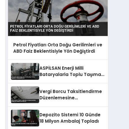
Petrol Fiyatları Orta Doğu Gerilimleri ve
ABD Faiz Beklentisiyle Yön Değiştirdi
ASPİLSAN Enerji Milli
Bataryalarla Toplu Taşımayı
Güçlendiriyor
Vergi Borcu Taksitlendirme
Düzenlemesine
Mükelleflerden Yoğun İlgi
Depozito Sistemi 10 Günde
18 Milyon Ambalaj Topladı