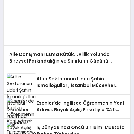
Aile Danışmanı Esma Kütük, Evlilik Yolunda
Bireysel Farkındalığın ve Sınırların Gücünü
Anlatıyor
Altın Sektörünün Lideri Şahin
İsmailoğulları, İstanbul Mücevher
Fuarı’nda Parladı ￼
Esenler’de İngilizce Öğrenmenin Yeni
Adresi: Büyük Açılış Fırsatıyla %20
İndirim!
İş Dünyasında Öncü Bir İsim: Mustafa
Furkan Türkarslan