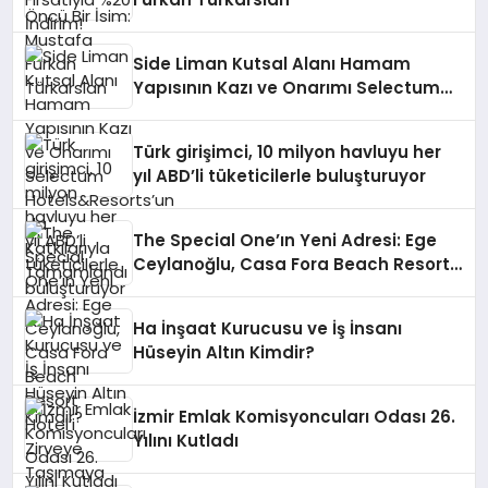
Side Liman Kutsal Alanı Hamam
Yapısının Kazı ve Onarımı Selectum
Hotels&Resorts’un da Katkılarıyla
Tamamlandı
Türk girişimci, 10 milyon havluyu her
yıl ABD’li tüketicilerle buluşturuyor
The Special One’ın Yeni Adresi: Ege
Ceylanoğlu, Casa Fora Beach Resort
Hotel’i Zirveye Taşımaya Geliyor!
Ha İnşaat Kurucusu ve İş İnsanı
Hüseyin Altın Kimdir?
İzmir Emlak Komisyoncuları Odası 26.
Yılını Kutladı