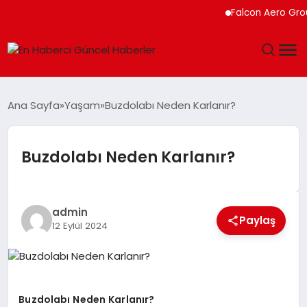
Falcon Aero Group, 
GÜNDEM
Ana Sayfa
Yaşam
Buzdolabı Neden Karlanır?
SPOR
Buzdolabı Neden Karlanır?
SAĞLIK
TEKNOLOJI
admin
Paylaş
12 Eylül 2024
MAGAZIN
DÜNYA
Buzdolabı Neden Karlanır?