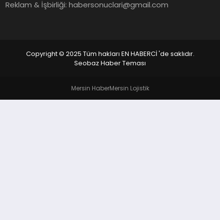
EKONOMI
Reklam & İşbirliği:
habersonuclari@gmail.com
EĞITIM
SIYASET
Copyright © 2025 Tüm hakları EN HABERCİ 'de saklıdır.
Seobaz Haber Teması
Mersin Haber
Mersin Lojistik