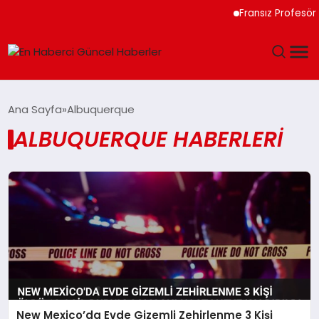
Fransız Profesör 
GÜNDEM
Ana Sayfa
Albuquerque
ALBUQUERQUE HABERLERI
SPOR
SAĞLIK
TEKNOLOJI
MAGAZIN
DÜNYA
New Mexico’da Evde Gizemli Zehirlenme 3 Kişi