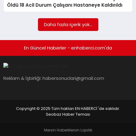
EKONOMI
Öldü 18 Acil Durum Çalışanı Hastaneye Kaldırıldı
EĞITIM
Daha fazla içerik yok...
SIYASET
En Güncel Haberler - enhaberci.com'da
Reklam & İşbirliği:
habersonuclari@gmail.com
Copyright © 2025 Tüm hakları EN HABERCİ 'de saklıdır.
Seobaz Haber Teması
Mersin Haber
Mersin Lojistik