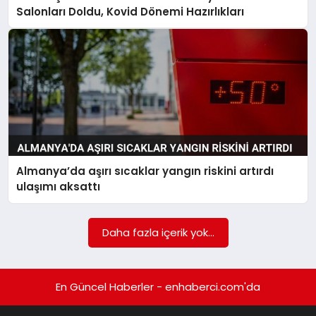
EKONOMI
Salonları Doldu, Kovid Dönemi Hazırlıkları
EĞITIM
SIYASET
Almanya’da aşırı sıcaklar yangın riskini artırdı
ulaşımı aksattı
Daha fazla içerik yok...
En Güncel Haberler - enhaberci.com'da