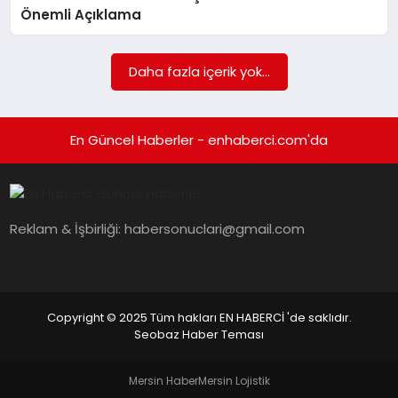
EKONOMI
Önemli Açıklama
EĞITIM
Daha fazla içerik yok...
SIYASET
En Güncel Haberler - enhaberci.com'da
Reklam & İşbirliği:
habersonuclari@gmail.com
Copyright © 2025 Tüm hakları EN HABERCİ 'de saklıdır.
Seobaz Haber Teması
Mersin Haber
Mersin Lojistik