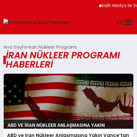
Salih Medya ile So
GÜNDEM
Ana Sayfa
İran Nükleer Programı
İRAN NÜKLEER PROGRAMI
SPOR
HABERLERI
SAĞLIK
TEKNOLOJI
MAGAZIN
DÜNYA
ABD ve İran Nükleer Anlaşmasına Yakın Vance’tan