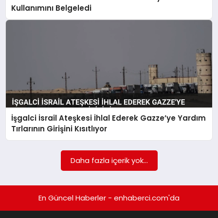
EKONOMI
Kullanımını Belgeledi
EĞITIM
SIYASET
İşgalci İsrail Ateşkesi İhlal Ederek Gazze’ye Yardım
Tırlarının Girişini Kısıtlıyor
Daha fazla içerik yok...
En Güncel Haberler - enhaberci.com'da