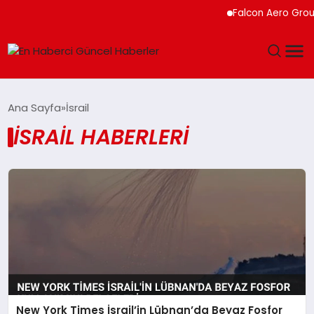
Falcon Aero Group,
GÜNDEM
Ana Sayfa
İsrail
İSRAIL HABERLERI
SPOR
SAĞLIK
TEKNOLOJI
MAGAZIN
DÜNYA
New York Times İsrail’in Lübnan’da Beyaz Fosfor