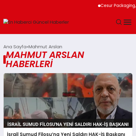
Cesur Packaging, 
GÜNDEM
Ana Sayfa
Mahmut Arslan
MAHMUT ARSLAN
SPOR
HABERLERI
SAĞLIK
TEKNOLOJI
MAGAZIN
DÜNYA
İsrail Sumud Filosu’na Yeni Saldırı HAK-İŞ Başkanı