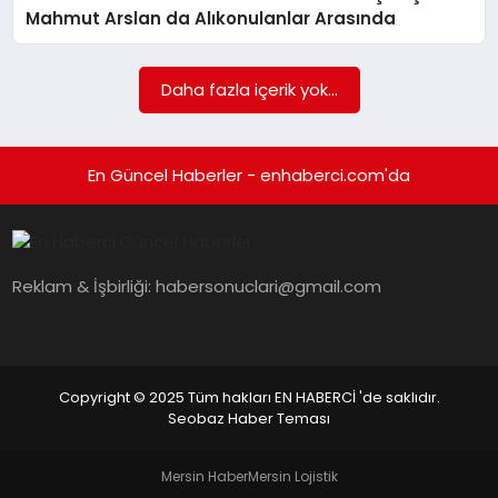
EKONOMI
Mahmut Arslan da Alıkonulanlar Arasında
EĞITIM
Daha fazla içerik yok...
SIYASET
En Güncel Haberler - enhaberci.com'da
Reklam & İşbirliği:
habersonuclari@gmail.com
Copyright © 2025 Tüm hakları EN HABERCİ 'de saklıdır.
Seobaz Haber Teması
Mersin Haber
Mersin Lojistik