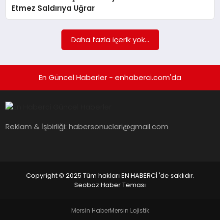
EKONOMI
Etmez Saldırıya Uğrar
EĞITIM
Daha fazla içerik yok...
SIYASET
En Güncel Haberler - enhaberci.com'da
Reklam & İşbirliği:
habersonuclari@gmail.com
Copyright © 2025 Tüm hakları EN HABERCİ 'de saklıdır.
Seobaz Haber Teması
Mersin Haber
Mersin Lojistik