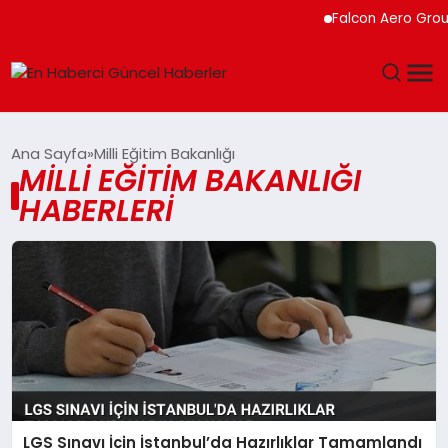
Falcon Aero Group, 
GÜNDEM
Ana Sayfa
Milli Eğitim Bakanlığı
MILLI EĞITIM BAKANLIĞI
SPOR
HABERLERI
SAĞLIK
TEKNOLOJI
MAGAZIN
DÜNYA
LGS Sınavı İçin İstanbul’da Hazırlıklar Tamamlandı