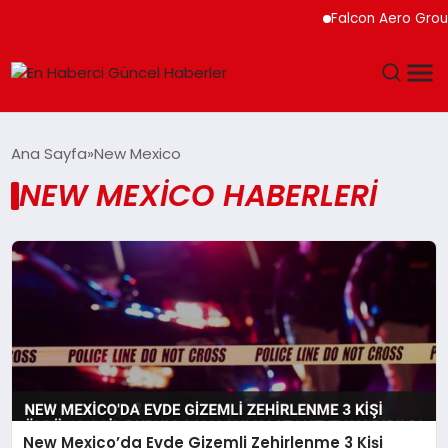
Falcon Aero Group,
GÜNDEM
Ana Sayfa
New Mexico
NEW MEXICO HABERLERI
SPOR
SAĞLIK
TEKNOLOJI
MAGAZIN
DÜNYA
New Mexico’da Evde Gizemli Zehirlenme 3 Kişi