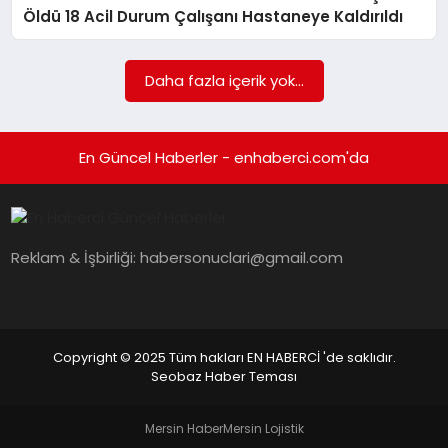
EKONOMI
Öldü 18 Acil Durum Çalışanı Hastaneye Kaldırıldı
EĞITIM
Daha fazla içerik yok...
SIYASET
En Güncel Haberler - enhaberci.com'da
Reklam & İşbirliği:
habersonuclari@gmail.com
Copyright © 2025 Tüm hakları EN HABERCİ 'de saklıdır.
Seobaz Haber Teması
Mersin Haber
Mersin Lojistik