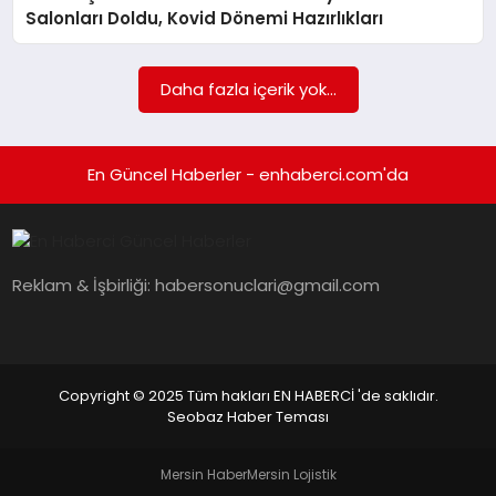
EKONOMI
Salonları Doldu, Kovid Dönemi Hazırlıkları
EĞITIM
Daha fazla içerik yok...
SIYASET
En Güncel Haberler - enhaberci.com'da
Reklam & İşbirliği:
habersonuclari@gmail.com
Copyright © 2025 Tüm hakları EN HABERCİ 'de saklıdır.
Seobaz Haber Teması
Mersin Haber
Mersin Lojistik