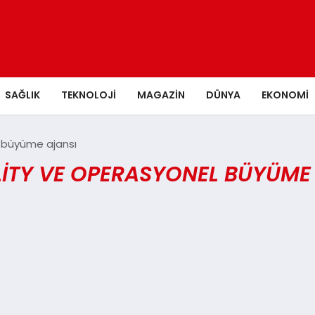
SAĞLIK
TEKNOLOJI
MAGAZIN
DÜNYA
EKONOMI
el büyüme ajansı
BILITY VE OPERASYONEL BÜYÜME