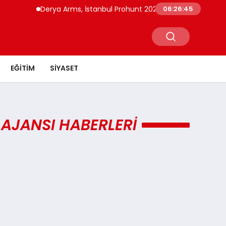
Derya Arms, İstanbul Prohunt 2026’da yeni nesil ürünle
06:26:45
EĞITIM
SIYASET
 AJANSI HABERLERI