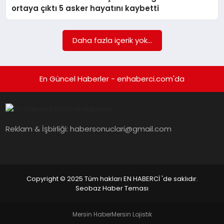
EKONOMI
ortaya çıktı 5 asker hayatını kaybetti
EĞITIM
Daha fazla içerik yok...
SIYASET
En Güncel Haberler - enhaberci.com'da
Reklam & İşbirliği:
habersonuclari@gmail.com
Copyright © 2025 Tüm hakları EN HABERCİ 'de saklıdır.
Seobaz Haber Teması
Mersin Haber
Mersin Lojistik