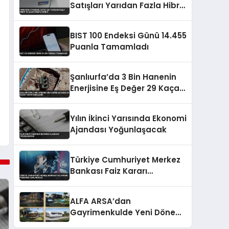
Satışları Yarıdan Fazla Hibrit
ve Elektrikliye Döndü
BIST 100 Endeksi Günü 14.455
Puanla Tamamladı
Şanlıurfa’da 3 Bin Hanenin
Enerjisine Eş Değer 29 Kaçak
Trafo Yakalandı
Yılın İkinci Yarısında Ekonomi
Ajandası Yoğunlaşacak
Türkiye Cumhuriyet Merkez
Bankası Faiz Kararı
Perşembe Açıklanacak
ALFA ARSA’dan
Gayrimenkulde Yeni Dönem:
Premium Yaşam ve Yatırım