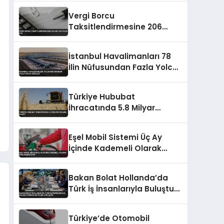
Vergi Borcu
Taksitlendirmesine 206
Milyar TL’lik İlgi
İstanbul Havalimanları 78
İlin Nüfusundan Fazla Yolcu
Ağırladı
Türkiye Hububat
İhracatında 5.8 Milyar
Dolara Ulaştı
Eşel Mobil Sistemi Üç Ay
İçinde Kademeli Olarak
Sonlandırılıyor
Bakan Bolat Hollanda’da
Türk İş İnsanlarıyla Buluştu
İhracatın Yüzde 43’ü AB’ye
Türkiye’de Otomobil