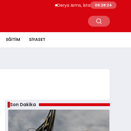
Derya Arms, İstanbul Prohunt 2026’da yeni
06:28:25
EĞITIM
SIYASET
Son Dakika