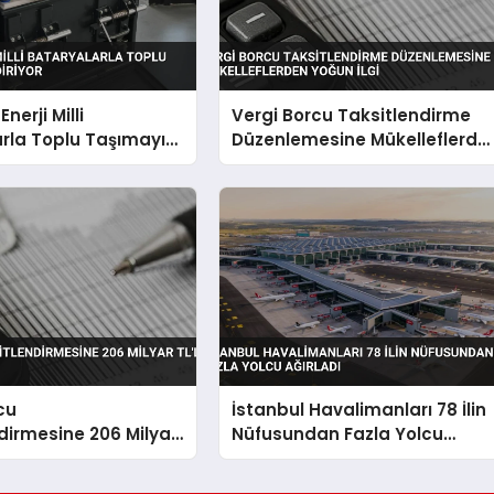
nerji Milli
Vergi Borcu Taksitlendirme
rla Toplu Taşımayı
Düzenlemesine Mükelleflerde
iyor
Yoğun İlgi
cu
İstanbul Havalimanları 78 İlin
dirmesine 206 Milyar
Nüfusundan Fazla Yolcu
Ağırladı