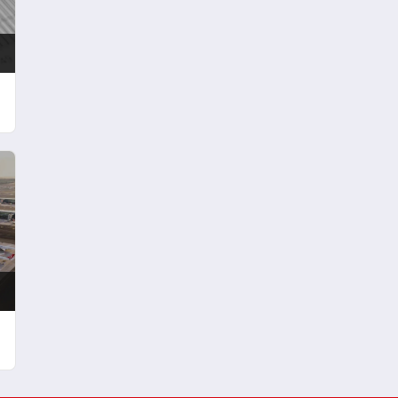
Fırsatları Bir Arada
n