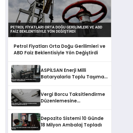
Petrol Fiyatları Orta Doğu Gerilimleri ve
ABD Faiz Beklentisiyle Yön Değiştirdi
ASPİLSAN Enerji Milli
Bataryalarla Toplu Taşımayı
Güçlendiriyor
Vergi Borcu Taksitlendirme
Düzenlemesine
Mükelleflerden Yoğun İlgi
Depozito Sistemi 10 Günde
18 Milyon Ambalaj Topladı