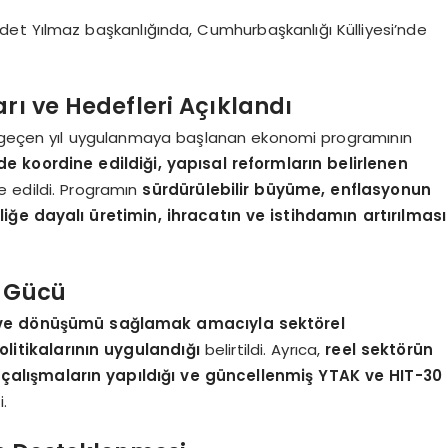
t Yılmaz başkanlığında, Cumhurbaşkanlığı Külliyesi’nde
ı ve Hedefleri Açıklandı
a, geçen yıl uygulanmaya başlanan ekonomi programının
lde koordine edildiği, yapısal reformların belirlenen
e edildi. Programın
sürdürülebilir büyüme, enflasyonun
liğe dayalı üretimin, ihracatın ve istihdamın artırılması
t Gücü
 ve dönüşümü sağlamak amacıyla sektörel
litikalarının uygulandığı
belirtildi. Ayrıca,
reel sektörün
n çalışmaların yapıldığı ve güncellenmiş YTAK ve HIT-30
.