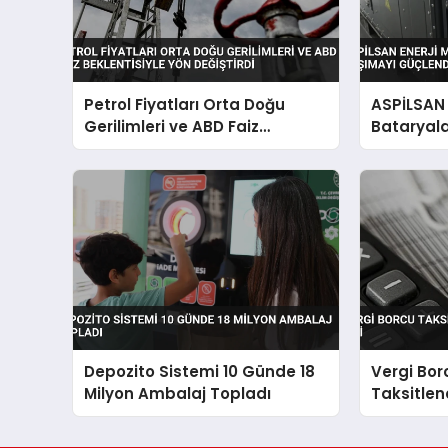
Petrol Fiyatları Orta Doğu
ASPİLSAN E
Gerilimleri ve ABD Faiz
Bataryala
Beklentisiyle Yön Değiştirdi
Güçlendir
Depozito Sistemi 10 Günde 18
Vergi Bor
Milyon Ambalaj Topladı
Taksitlen
TL’lik İlgi