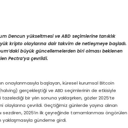
eum Dencun y
ükseltmesi ve ABD seçimlerine tanıklık
üyük kripto olaylarına dair takvim de netleşmeye başladı
.
reum
’
daki büyük güncellemelerden biri olması beklenen
ü
len Pectra
’
ya çevrildi.
nın onaylanmasıyla başlayan, küresel kurumsal Bitcoin
halving) gerçekleştiği ve ABD seçimlerinin de etkisiyle
 tazelediği bir yılın sonuna yaklaşırken, gözler 2025’te
 olaylarına çevrildi. Geçtiğimiz günlerde yayına alınan
nı sezdiren, 2025’in ilk çeyreğinde tamamlanması öngörülen
ın yaklaşmasıyla gündeme girdi.