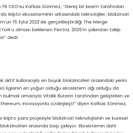
te.TR CEO’su Kafkas Sönmez, “Geniş bir kesim tarafından
da kripto ekosisteminin arkasındaki teknolojiler, blokzinciri
eum’un 15 Eylül 2022’de gerçekleştirdiği The Merge
fork’u olması beklenen Pectra, 2025’in yakından takip
or” dedi.
ktif kullanıcıyla en büyük blokzincirleri arasındaki yerini
irici ilgisinin en yoğun olduğu ekosistem ağı olduğu da
 bulmak amacıyla Vitalik Buterin tarafından geliştirilen ve
 Ethereum, inovasyonla özdeşleşti” diyen Kafkas Sönmez,
ipto para projesiyle blokzinciri teknolojisinin ve küresel
okzincirleri arasında başı çekiyor. Ekosistemin dahi