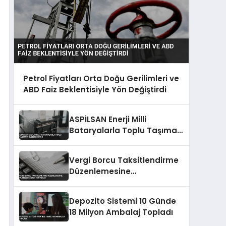
Petrol Fiyatları Orta Doğu Gerilimleri ve
ABD Faiz Beklentisiyle Yön Değiştirdi
ASPİLSAN Enerji Milli
Bataryalarla Toplu Taşımayı
Güçlendiriyor
Vergi Borcu Taksitlendirme
Düzenlemesine
Mükelleflerden Yoğun İlgi
Depozito Sistemi 10 Günde
18 Milyon Ambalaj Topladı