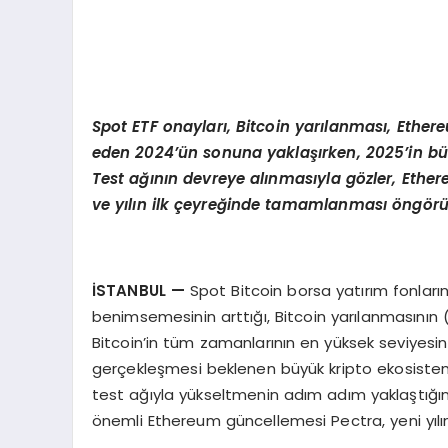
Spot ETF onayları, Bitcoin yarılanması
, Ether
eden 2024’ün sonuna yaklaşırken, 2025
’
in b
Test a
ğının devreye alınmasıyla g
ö
zler, Ethe
ve yılın ilk çeyreğinde tamamlanması öng
ö
r
İSTANBUL
—
Spot Bitcoin borsa yatırım fonları
benimsemesinin arttığı, Bitcoin yarılanmasının (
Bitcoin’in tüm zamanlarının en yüksek seviyesini
gerçekleşmesi beklenen büyük kripto ekosistemi
test ağıyla yükseltmenin adım adım yaklaştığı
önemli Ethereum güncellemesi Pectra, yeni yıl