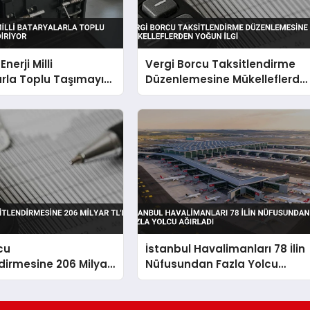
nerji Milli
Vergi Borcu Taksitlendirme
rla Toplu Taşımayı
Düzenlemesine Mükelleflerde
iyor
Yoğun İlgi
cu
İstanbul Havalimanları 78 İlin
dirmesine 206 Milyar
Nüfusundan Fazla Yolcu
Ağırladı