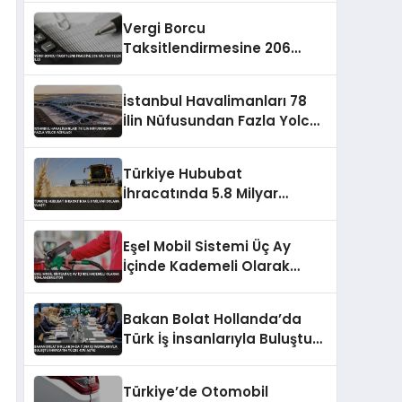
Vergi Borcu
Taksitlendirmesine 206
Milyar TL’lik İlgi
İstanbul Havalimanları 78
İlin Nüfusundan Fazla Yolcu
Ağırladı
Türkiye Hububat
İhracatında 5.8 Milyar
Dolara Ulaştı
Eşel Mobil Sistemi Üç Ay
İçinde Kademeli Olarak
Sonlandırılıyor
Bakan Bolat Hollanda’da
Türk İş İnsanlarıyla Buluştu
İhracatın Yüzde 43’ü AB’ye
Türkiye’de Otomobil