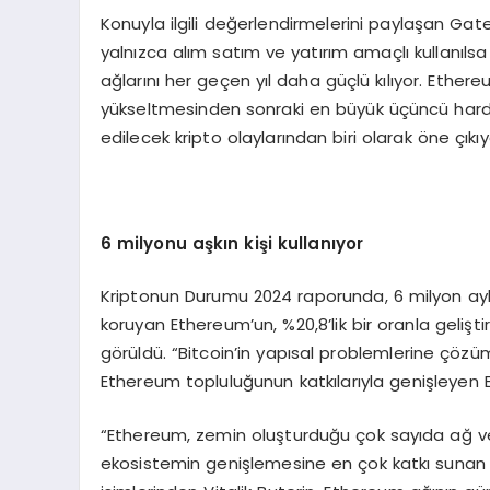
Konuyla ilgili değerlendirmelerini paylaşan Ga
yalnızca alım satım ve yatırım amaçlı kullanılsa 
ağlarını her geçen yıl daha güçlü kılıyor. Ether
yükseltmesinden sonraki en büyük üçüncü hard 
edilecek kripto olaylarından biri olarak öne çıkıy
6 milyonu aşkın kişi kullanıyor
Kriptonun Durumu 2024 raporunda, 6 milyon aylık a
koruyan Ethereum’un, %20,8’lik bir oranla gelişt
görüldü. “Bitcoin’in yapısal problemlerine çözüm
Ethereum topluluğunun katkılarıyla genişleyen
“Ethereum, zemin oluşturduğu çok sayıda ağ ve kr
ekosistemin genişlemesine en çok katkı sunan bl