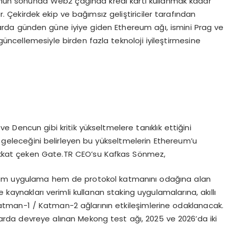
günün sonunda Web2 çağında kredi kartı kullanmak kadar
or. Çekirdek ekip ve bağımsız geliştiriciler tarafından
onularda günden güne iyiye giden Ethereum ağı, ismini Prag ve
güncellemesiyle birden fazla teknoloji iyileştirmesine
e Dencun gibi kritik yükseltmelere tanıklık ettiğini
ın geleceğini belirleyen bu yükseltmelerin Ethereum’u
 dikkat çeken Gate.TR CEO’su Kafkas Sönmez,
 hem uygulama hem de protokol katmanını odağına alan
 kaynakları verimli kullanan staking uygulamalarına, akıllı
Katman-1 / Katman-2 ağlarının etkileşimlerine odaklanacak.
arda devreye alınan Mekong test ağı, 2025 ve 2026’da iki