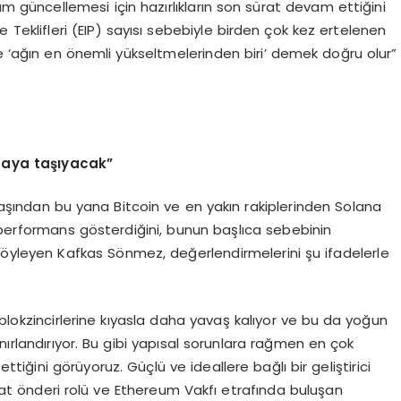
m güncellemesi için hazırlıkların son sürat devam ettiğini
Teklifleri (EIP) sayısı sebebiyle birden çok kez ertelenen
yle ‘ağın en önemli yükseltmelerinden biri’ demek doğru olur”
amaya taşıyacak”
 başından bu yana Bitcoin ve en yakın rakiplerinden Solana
 performans gösterdiğini, bunun başlıca sebebinin
öyleyen Kafkas Sönmez, değerlendirmelerini şu ifadelerle
 blokzincirlerine kıyasla daha yavaş kalıyor ve bu da yoğun
ınırlandırıyor. Bu gibi yapısal sorunlara rağmen en çok
ttiğini görüyoruz. Güçlü ve ideallere bağlı bir geliştirici
aat önderi rolü ve Ethereum Vakfı etrafında buluşan