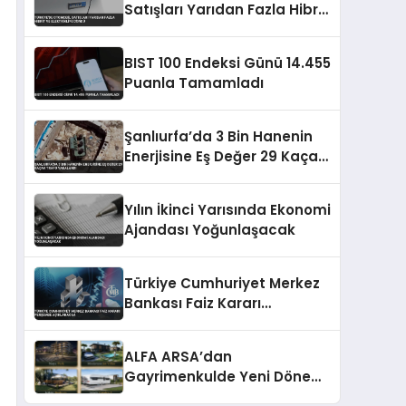
Satışları Yarıdan Fazla Hibrit
ve Elektrikliye Döndü
BIST 100 Endeksi Günü 14.455
Puanla Tamamladı
Şanlıurfa’da 3 Bin Hanenin
Enerjisine Eş Değer 29 Kaçak
Trafo Yakalandı
Yılın İkinci Yarısında Ekonomi
Ajandası Yoğunlaşacak
Türkiye Cumhuriyet Merkez
Bankası Faiz Kararı
Perşembe Açıklanacak
ALFA ARSA’dan
Gayrimenkulde Yeni Dönem:
Premium Yaşam ve Yatırım