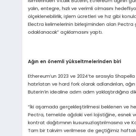
isimlerinden Vitalik Buterin, Ethereum ağının 
yalın, entegre, hızlı ve verimli olmasını hedefliy
ölçeklenebilirlik, işlem ücretleri ve hız gibi k
Electra kelimelerinin birleşiminden alan Pectra 
odaklanacak” açıklamasını yaptı.
Ağı
n en
önemli yükseltmelerinden biri
Ethereum’un 2023 ve 2024’te sırasıyla Shapella v
hatırlatan ve hard fork olarak adlandırılan, ağ
Buterin’in idealine adım adım yaklaştırdığına
“İki aşamada gerçekleştirilmesi beklenen ve
Pectra, temelde ağdaki veri lojistiğine, esnek ve
kontrat dağıtımının kusursuzlaştırılmasına ve 
Tam bir takvim verilmese de geçtiğimiz haftal