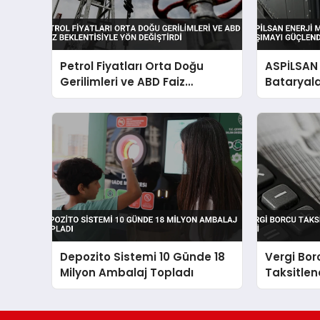
Petrol Fiyatları Orta Doğu
ASPİLSAN E
Gerilimleri ve ABD Faiz
Bataryala
Beklentisiyle Yön Değiştirdi
Güçlendir
Depozito Sistemi 10 Günde 18
Vergi Bor
Milyon Ambalaj Topladı
Taksitlen
TL’lik İlgi