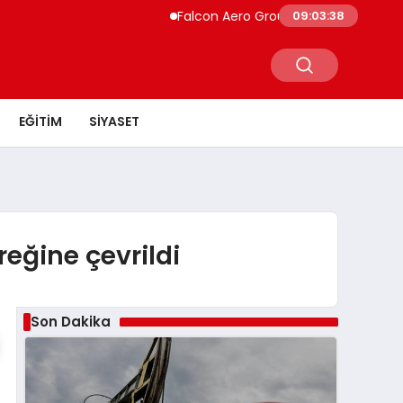
Falcon Aero Group, Küresel Havacılık Tedar
09:03:39
EĞITIM
SIYASET
reğine çevrildi
Son Dakika