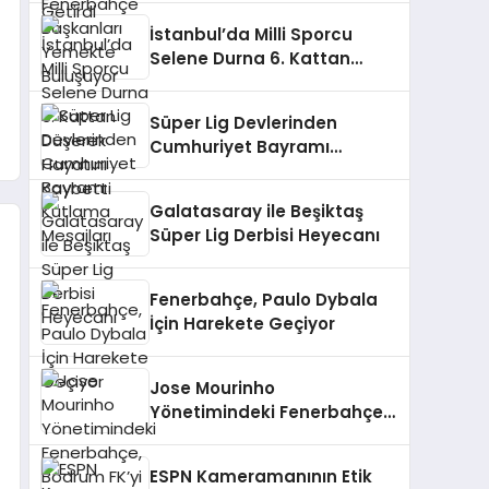
İstanbul’da Milli Sporcu
Selene Durna 6. Kattan
Düşerek Hayatını Kaybetti
Süper Lig Devlerinden
Cumhuriyet Bayramı
Kutlama Mesajları
Galatasaray ile Beşiktaş
Süper Lig Derbisi Heyecanı
Fenerbahçe, Paulo Dybala
İçin Harekete Geçiyor
Jose Mourinho
Yönetimindeki Fenerbahçe,
Bodrum FK’yi Ağırlıyor
ESPN Kameramanının Etik