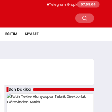
Telegram Grupları ile Doğru Topluluğa U
07:59:04
EĞITIM
SIYASET
Son Dakika