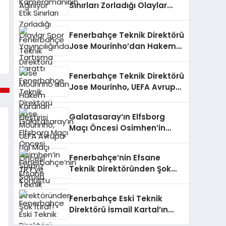
Sınırları Zorladığı Olaylar
Spor Yayıncılığında
Tartışma Yarattı
Fenerbahçe Teknik Direktörü
Jose Mourinho’dan Hakem
Kararları Eleştirisi
Fenerbahçe Teknik Direktörü
Jose Mourinho, UEFA Avrupa
Ligi Maçı Öncesi TRT’ye
Konuştu
Galatasaray’ın Elfsborg
Maçı Öncesi Osimhen’in
Sürpriz Sorusu
Fenerbahçe’nin Efsane
Teknik Direktöründen Şok
İtiraf!
Fenerbahçe Eski Teknik
Direktörü İsmail Kartal’ın
Antalyaspor – Galatasaray