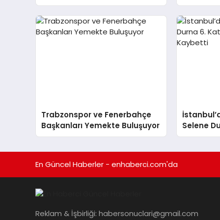
Ayrıldı
Tertemiz 
Trabzonspor ve Fenerbahçe
İstanbul’
Başkanları Yemekte Buluşuyor
Selene Du
Düşerek H
En Güncel Haberler - enhaberci.com'da
Reklam & İşbirliği:
habersonuclari@gmail.com