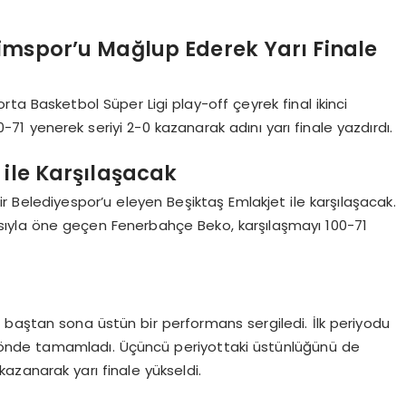
imspor’u Mağlup Ederek Yarı Finale
ta Basketbol Süper Ligi play-off çeyrek final ikinci
 yenerek seriyi 2-0 kazanarak adını yarı finale yazdırdı.
 ile Karşılaşacak
 Belediyespor’u eleyen Beşiktaş Emlakjet ile karşılaşacak.
sıyla öne geçen Fenerbahçe Beko, karşılaşmayı 100-71
baştan sona üstün bir performans sergiledi. İlk periyodu
 önde tamamladı. Üçüncü periyottaki üstünlüğünü de
zanarak yarı finale yükseldi.