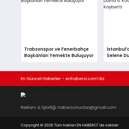
Trabzonspor ve Fenerbahçe
İstanbul’
Başkanları Yemekte Buluşuyor
Selene Du
Düşerek H
En Güncel Haberler - enhaberci.com'da
Reklam & İşbirliği:
habersonuclari@gmail.com
Copyright © 2025 Tüm hakları EN HABERCİ 'de saklıdır.