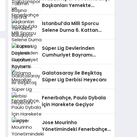
Başkanları Yemekte
Buluşuyor
İstanbul’da Milli Sporcu
Selene Durna 6. Kattan
Düşerek Hayatını Kaybetti
Süper Lig Devlerinden
Cumhuriyet Bayramı
Kutlama Mesajları
Galatasaray ile Beşiktaş
Süper Lig Derbisi Heyecanı
Fenerbahçe, Paulo Dybala
İçin Harekete Geçiyor
Jose Mourinho
Yönetimindeki Fenerbahçe,
Bodrum FK’yi Ağırlıyor