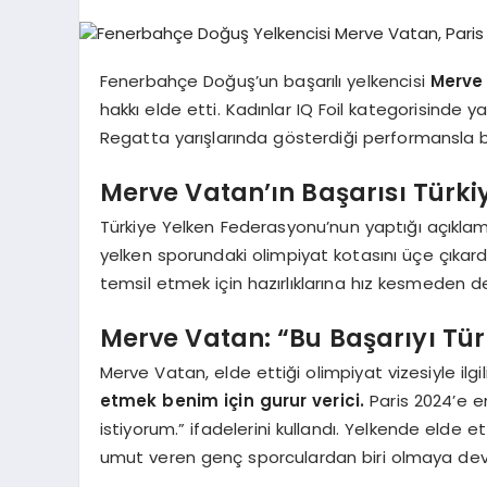
Fenerbahçe Doğuş’un başarılı yelkencisi
Merve
hakkı elde etti. Kadınlar IQ Foil kategorisind
Regatta yarışlarında gösterdiği performansla b
Merve Vatan’ın Başarısı Türki
Türkiye Yelken Federasyonu’nun yaptığı açıklama
yelken sporundaki olimpiyat kotasını üçe çıkardı
temsil etmek için hazırlıklarına hız kesmeden 
Merve Vatan: “Bu Başarıyı Türk
Merve Vatan, elde ettiği olimpiyat vizesiyle ilgi
etmek benim için gurur verici.
Paris 2024’e en
istiyorum.” ifadelerini kullandı. Yelkende elde e
umut veren genç sporculardan biri olmaya de