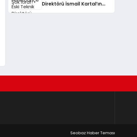
Direktörü İsmail Kartal’ın
Antalyaspor – Galatasaray
Maçındaki Sosyal Medya
Paylaşımı Tartışma Yarattı
a
Seobaz Haber Teması