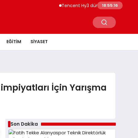
Tencent Hy3 dünya genelinde kullanı
18:55:16
EĞITIM
SIYASET
impiyatları İçin Yarışma
Son Dakika