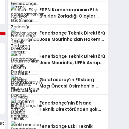
ESPN Kameramanının Etik
Sınırları Zorladığı Olaylar
Spor Yayıncılığında
Tartışma Yarattı
Fenerbahçe Teknik Direktörü
Jose Mourinho’dan Hakem
Kararları Eleştirisi
Fenerbahçe Teknik Direktörü
Jose Mourinho, UEFA Avrupa
Ligi Maçı Öncesi TRT’ye
Konuştu
Galatasaray’ın Elfsborg
Maçı Öncesi Osimhen’in
Sürpriz Sorusu
Fenerbahçe’nin Efsane
Teknik Direktöründen Şok
İtiraf!
Fenerbahçe Eski Teknik