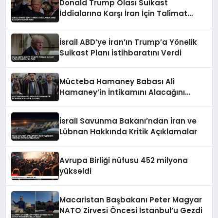
Donald Trump Olası Suikast
İddialarına Karşı İran İçin Talimat
Verdi
İsrail ABD’ye İran’ın Trump’a Yönelik
Suikast Planı İstihbaratını Verdi
Mücteba Hamaney Babası Ali
Hamaney’in İntikamını Alacağını
Duyurdu
İsrail Savunma Bakanı’ndan İran ve
Lübnan Hakkında Kritik Açıklamalar
Avrupa Birliği nüfusu 452 milyona
yükseldi
Macaristan Başbakanı Peter Magyar
NATO Zirvesi Öncesi İstanbul’u Gezdi