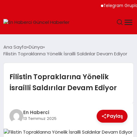
Telegram Grupları ile
GÜNDEM
Ana Sayfa
Dünya
Filistin Topraklarına Yönelik İsrailli Saldırılar Devam Ediyor
SPOR
SAĞLIK
Filistin Topraklarına Yönelik
İsrailli Saldırılar Devam Ediyor
TEKNOLOJI
MAGAZIN
En Haberci
Paylaş
13 Temmuz 2025
DÜNYA