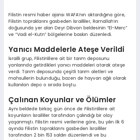
EKONOMI
Filistin resmi haber ajansı WAFA’nın aktardığına göre,
EĞITIM
Filistin topraklarını gasbeden İsrailliler, Ramallah’ın
doğusunda yer alan Deyr Dibvan beldesinin “El-Merc”
SIYASET
ve “Vadi el-Kutn” bölgelerine baskın düzenledi.
Yanıcı Maddelerle Ateşe Verildi
İsrailli grup, Filistinlilere ait bir tarım deposunu
yanlarında getirdikleri yanıcı maddeleri atarak ateşe
verdi. Tarım deposunda çeşitli tarım aletleri ve
mahsullerin bulunduğu, bazen de hayvan ağılı olarak
kullanılan depo o sırada boştu.
Çalınan Koyunlar ve Ölümler
Aynı beldede birkaç gün önce de Filistinlilere ait
koyunların İsrailliler tarafından çalındığı bir olay
yaşanmıştı. Filistin resmi verilerine göre, bu yılın ilk 6
ayında Filistin topraklarını gasbeden İsrailliler
tarafından 2 bin 153 saldırı düzenlendi ve bu