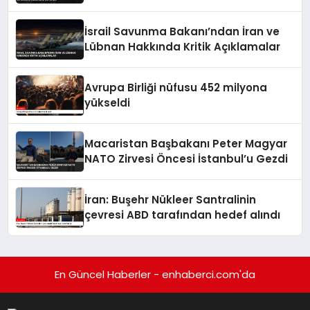
Duyurdu
İsrail Savunma Bakanı’ndan İran ve
Lübnan Hakkında Kritik Açıklamalar
Avrupa Birliği nüfusu 452 milyona
yükseldi
Macaristan Başbakanı Peter Magyar
NATO Zirvesi Öncesi İstanbul’u Gezdi
İran: Buşehr Nükleer Santralinin
çevresi ABD tarafından hedef alındı
En Güncel Haberler - enhaberci.com'da