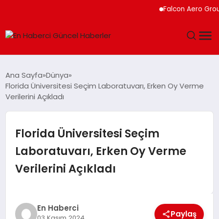
Falcon Aero Group, Kür
GÜNDEM
Ana Sayfa
Dünya
Florida Üniversitesi Seçim Laboratuvarı, Erken Oy Verme
SPOR
Verilerini Açıkladı
SAĞLIK
Florida Üniversitesi Seçim
TEKNOLOJI
Laboratuvarı, Erken Oy Verme
Verilerini Açıkladı
MAGAZIN
DÜNYA
En Haberci
Paylaş
03 Kasım 2024