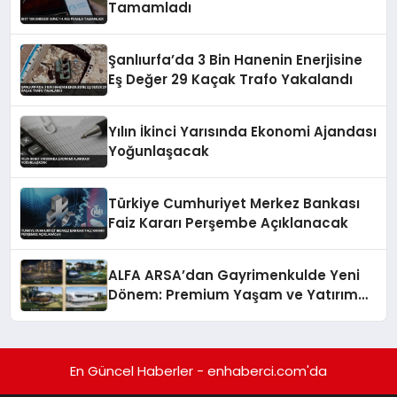
Tamamladı
Şanlıurfa’da 3 Bin Hanenin Enerjisine
Eş Değer 29 Kaçak Trafo Yakalandı
Yılın İkinci Yarısında Ekonomi Ajandası
Yoğunlaşacak
Türkiye Cumhuriyet Merkez Bankası
Faiz Kararı Perşembe Açıklanacak
ALFA ARSA’dan Gayrimenkulde Yeni
Dönem: Premium Yaşam ve Yatırım
Fırsatları Bir Arada
En Güncel Haberler - enhaberci.com'da