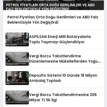
Petrol Fiyatları Orta Doğu Gerilimleri ve ABD Faiz
Beklentisiyle Yön Değiştirdi
ASPİLSAN Enerji Milli Bataryalarla
Toplu Taşımayı Güçlendiriyor
Vergi Borcu Taksitlendirme
Düzenlemesine Mükelleflerden Yoğun
İlgi
Depozito Sistemi 10 Günde 18 Milyon
Ambalaj Topladı
Vergi Borcu Taksitlendirmesine 206
Milyar TL’lik İlgi