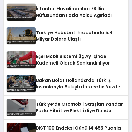
İstanbul Havalimanları 78 İlin
Nüfusundan Fazla Yolcu Ağırladı
Türkiye Hububat İhracatında 5.8
Milyar Dolara Ulaştı
Eşel Mobil Sistemi Üç Ay İçinde
Kademeli Olarak Sonlandırılıyor
Bakan Bolat Hollanda’da Türk İş
İnsanlarıyla Buluştu İhracatın Yüzde
43’ü AB’ye
Türkiye’de Otomobil Satışları Yarıdan
Fazla Hibrit ve Elektrikliye Döndü
BIST 100 Endeksi Günü 14.455 Puanla