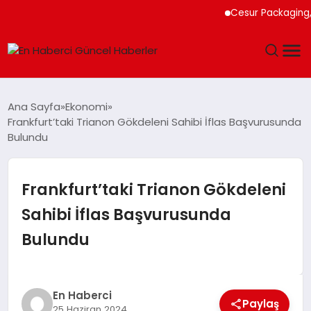
Cesur Packaging, Mısı
GÜNDEM
Ana Sayfa
Ekonomi
Frankfurt’taki Trianon Gökdeleni Sahibi İflas Başvurusunda
SPOR
Bulundu
SAĞLIK
Frankfurt’taki Trianon Gökdeleni
TEKNOLOJI
Sahibi İflas Başvurusunda
Bulundu
MAGAZIN
DÜNYA
En Haberci
Paylaş
25 Haziran 2024