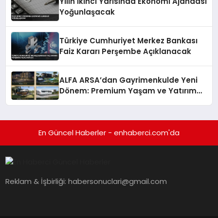
Yılın İkinci Yarısında Ekonomi Ajandası
Yoğunlaşacak
Türkiye Cumhuriyet Merkez Bankası
Faiz Kararı Perşembe Açıklanacak
ALFA ARSA’dan Gayrimenkulde Yeni
Dönem: Premium Yaşam ve Yatırım
Fırsatları Bir Arada
En Güncel Haberler - enhaberci.com'da
Reklam & İşbirliği:
habersonuclari@gmail.com