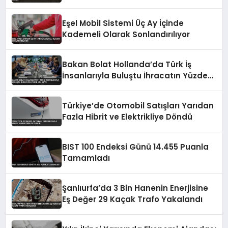
Eşel Mobil Sistemi Üç Ay İçinde
Kademeli Olarak Sonlandırılıyor
Bakan Bolat Hollanda’da Türk İş
İnsanlarıyla Buluştu İhracatın Yüzde
43’ü AB’ye
Türkiye’de Otomobil Satışları Yarıdan
Fazla Hibrit ve Elektrikliye Döndü
BIST 100 Endeksi Günü 14.455 Puanla
Tamamladı
Şanlıurfa’da 3 Bin Hanenin Enerjisine
Eş Değer 29 Kaçak Trafo Yakalandı