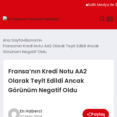
Salih Medya ile Sosy
GÜNDEM
Ana Sayfa
Ekonomi
Fransa’nın Kredi Notu AA2 Olarak Teyit Edildi Ancak
SPOR
Görünüm Negatif Oldu
SAĞLIK
Fransa’nın Kredi Notu AA2
TEKNOLOJI
Olarak Teyit Edildi Ancak
Görünüm Negatif Oldu
MAGAZIN
DÜNYA
En Haberci
Paylaş
27 Ekim 2024