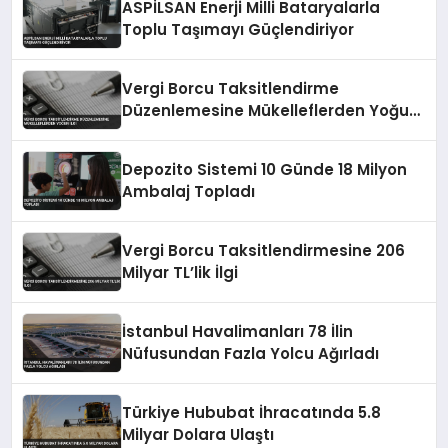
ASPİLSAN Enerji Milli Bataryalarla
Toplu Taşımayı Güçlendiriyor
Vergi Borcu Taksitlendirme
Düzenlemesine Mükelleflerden Yoğun
İlgi
Depozito Sistemi 10 Günde 18 Milyon
Ambalaj Topladı
Vergi Borcu Taksitlendirmesine 206
Milyar TL’lik İlgi
İstanbul Havalimanları 78 İlin
Nüfusundan Fazla Yolcu Ağırladı
Türkiye Hububat İhracatında 5.8
Milyar Dolara Ulaştı