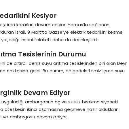
Tedarikini Kesiyor
erinleştiren kararları devam ediyor. Hamas’la sağlanan
rduran İsrail, 9 Mart’ta Gazze’ye elektrik tedarikini kesme
n yaşadığı insani felaketi daha da derinleştirdi.
Arıtma Tesislerinin Durumu
rizini de artırdı. Deniz suyu arıtma tesislerinden biri olan Deyr
durma noktasına geldi. Bu durum, bölgedeki temiz içme suyu
rginlik Devam Ediyor
e uyguladığı ambargonun aç ve susuz bırakma siyaseti
da ateşkesin ikinci aşamasına geçmeye hazır olduklarını
ıları ve ambargosu devam ediyor.