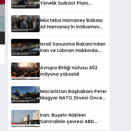
Yönelik Suikast Planı
İstihbaratını Verdi
Mücteba Hamaney Babası
Ali Hamaney’in İntikamını
Alacağını Duyurdu
İsrail Savunma Bakanı’ndan
İran ve Lübnan Hakkında
Kritik Açıklamalar
Avrupa Birliği nüfusu 452
milyona yükseldi
Macaristan Başbakanı Peter
Magyar NATO Zirvesi Öncesi
İstanbul’u Gezdi
İran: Buşehr Nükleer
Santralinin çevresi ABD
tarafından hedef alındı