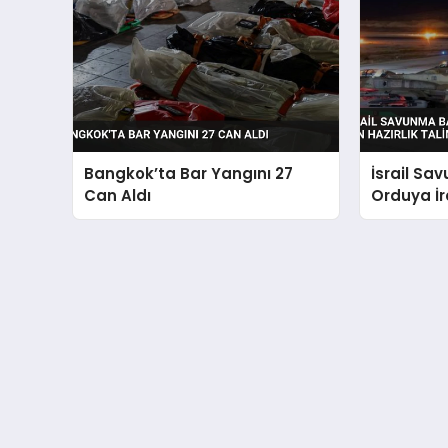
Bangkok’ta Bar Yangını 27
İsrail Sa
Can Aldı
Orduya İra
Hazırlık T