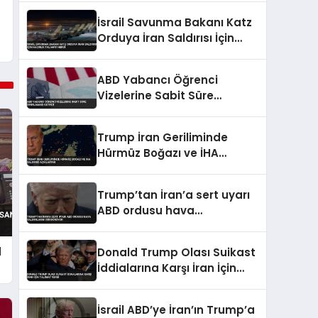
İsrail Savunma Bakanı Katz
Orduya İran Saldırısı İçin
Hazırlık Talimatı Verdi
ABD Yabancı Öğrenci
Vizelerine Sabit Süre
Sınırlaması Getirdi
Trump İran Geriliminde
Hürmüz Boğazı ve İHA
Saldırısı Açıklaması
Trump’tan İran’a sert uyarı
ABD ordusu hava
saldırılarını sürdürüyor
d
Donald Trump Olası Suikast
İddialarına Karşı İran İçin
Talimat Verdi
İsrail ABD’ye İran’ın Trump’a