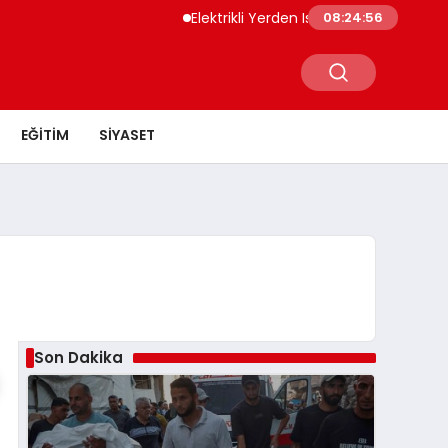
Elektrikli Yerden Isıtma Seramik ve Parke
08:24:56
EĞITIM
SIYASET
Son Dakika