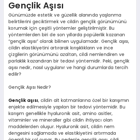
EKONOMI
Gençlik Aşısı
Günümüzde estetik ve güzellik alanında yaşlanma
EĞITIM
belirtilerini geciktirmek ve cildin gençlik görünümünü
korumak için çeşitli yöntemler geliştirilmiştir. Bu
SIYASET
yöntemlerden biri de son yıllarda popülerlik kazanan
“gençlik aşısı” olarak bilinen uygulamadır. Gençlik aşısı,
cildin elastikiyetini artırarak kırışıklıkların ve ince
çizgilerin görünümünü azaltan, cildi nemlendiren ve
parlaklık kazandıran bir tedavi yöntemidir. Peki, gençlik
aşısı nedir, nasıl uygulanır ve hangi durumlarda tercih
edilir?
Gençlik Aşısı Nedir?
Gençlik aşısı
, cildin alt katmanlarına özel bir karışımın
enjekte edilmesiyle yapılan bir tedavi yöntemidir. Bu
karışım genellikle hyaluronik asit, amino asitler,
vitaminler ve mineraller gibi cildin ihtiyacı olan
maddelerden oluşur. Hyaluronik asit, cildin nem
dengesini sağlamada ve elastikiyetini artırmada
önemli bir rol oynar. Bu nedenle gençlik aşısı, cildi