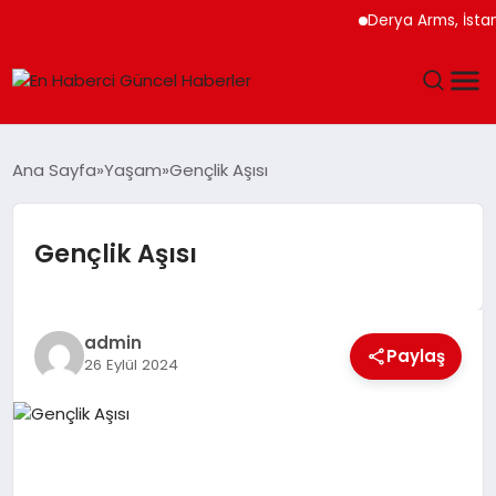
Derya Arms, İstanbul
GÜNDEM
Ana Sayfa
Yaşam
Gençlik Aşısı
SPOR
Gençlik Aşısı
SAĞLIK
TEKNOLOJI
admin
Paylaş
26 Eylül 2024
MAGAZIN
DÜNYA