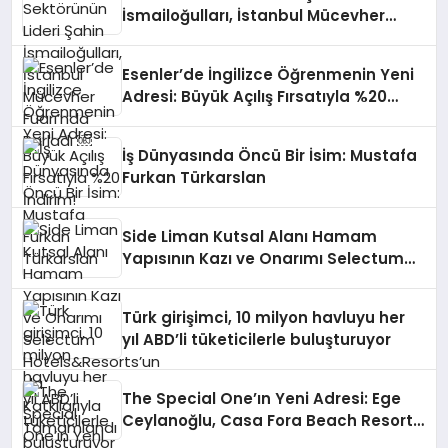
İsmailoğulları, İstanbul Mücevher
Fuarı’nda Parladı ￼
Esenler’de İngilizce Öğrenmenin Yeni
Adresi: Büyük Açılış Fırsatıyla %20
İndirim!
İş Dünyasında Öncü Bir İsim: Mustafa
Furkan Türkarslan
Side Liman Kutsal Alanı Hamam
Yapısının Kazı ve Onarımı Selectum
Hotels&Resorts’un da Katkılarıyla
Tamamlandı
Türk girişimci, 10 milyon havluyu her
yıl ABD’li tüketicilerle buluşturuyor
The Special One’ın Yeni Adresi: Ege
Ceylanoğlu, Casa Fora Beach Resort
Hotel’i Zirveye Taşımaya Geliyor!