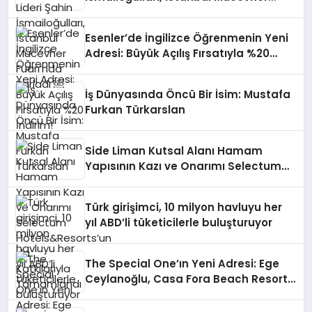
Fuarı’nda Parladı ￼
Esenler’de İngilizce Öğrenmenin Yeni
Adresi: Büyük Açılış Fırsatıyla %20
İndirim!
İş Dünyasında Öncü Bir İsim: Mustafa
Furkan Türkarslan
Side Liman Kutsal Alanı Hamam
Yapısının Kazı ve Onarımı Selectum
Hotels&Resorts’un da Katkılarıyla
Tamamlandı
Türk girişimci, 10 milyon havluyu her
yıl ABD’li tüketicilerle buluşturuyor
The Special One’ın Yeni Adresi: Ege
Ceylanoğlu, Casa Fora Beach Resort
Hotel’i Zirveye Taşımaya Geliyor!