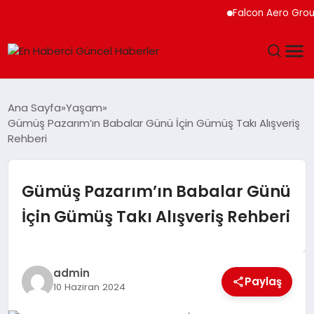
Falcon Aero Group, 
GÜNDEM
Ana Sayfa
Yaşam
Gümüş Pazarım’ın Babalar Günü İçin Gümüş Takı Alışveriş
SPOR
Rehberi
SAĞLIK
Gümüş Pazarım’ın Babalar Günü
TEKNOLOJI
İçin Gümüş Takı Alışveriş Rehberi
MAGAZIN
admin
DÜNYA
Paylaş
10 Haziran 2024