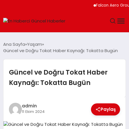
Falcon Aero Group, Kü
GÜNDEM
Ana Sayfa
Yaşam
Güncel ve Doğru Tokat Haber Kaynağı: Tokatta Bugün
SPOR
SAĞLIK
Güncel ve Doğru Tokat Haber
Kaynağı: Tokatta Bugün
TEKNOLOJI
MAGAZIN
admin
Paylaş
11 Ekim 2024
DÜNYA