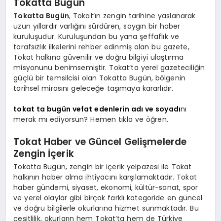
Tokatta Bugün
Tokatta Bugün
, Tokat’ın zengin tarihine yaslanarak
uzun yıllardır varlığını sürdüren, saygın bir haber
kuruluşudur. Kuruluşundan bu yana şeffaflık ve
tarafsızlık ilkelerini rehber edinmiş olan bu gazete,
Tokat halkına güvenilir ve doğru bilgiyi ulaştırma
misyonunu benimsemiştir. Tokat’ta yerel gazeteciliğin
güçlü bir temsilcisi olan Tokatta Bugün, bölgenin
tarihsel mirasını geleceğe taşımaya kararlıdır.
tokat ta bugün vefat edenlerin adı ve soyadı
nı
merak mı ediyorsun? Hemen tıkla ve öğren.
Tokat Haber ve Güncel Gelişmelerde
Zengin İçerik
Tokatta Bugün, zengin bir içerik yelpazesi ile Tokat
halkının haber alma ihtiyacını karşılamaktadır. Tokat
haber gündemi, siyaset, ekonomi, kültür-sanat, spor
ve yerel olaylar gibi birçok farklı kategoride en güncel
ve doğru bilgilerle okurlarına hizmet sunmaktadır. Bu
çeşitlilik, okurların hem Tokat’ta hem de Türkiye