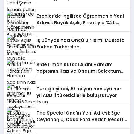
Fuarı’nda Parladı ￼
Esenler’de İngilizce Öğrenmenin Yeni
Adresi: Büyük Açılış Fırsatıyla %20
İndirim!
İş Dünyasında Öncü Bir İsim: Mustafa
Furkan Türkarslan
Side Liman Kutsal Alanı Hamam
Yapısının Kazı ve Onarımı Selectum
Hotels&Resorts’un da Katkılarıyla
Tamamlandı
Türk girişimci, 10 milyon havluyu her
yıl ABD’li tüketicilerle buluşturuyor
The Special One’ın Yeni Adresi: Ege
Ceylanoğlu, Casa Fora Beach Resort
Hotel’i Zirveye Taşımaya Geliyor!