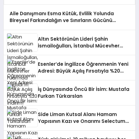
Aile Danışmanı Esma Kütük, Evlilik Yolunda
Bireysel Farkındalığın ve Sınırların Gücünü
Anlatıyor
Altın Sektörünün Lideri Şahin
İsmailoğulları, İstanbul Mücevher
Fuarı’nda Parladı ￼
Esenler’de İngilizce Öğrenmenin Yeni
Adresi: Büyük Açılış Fırsatıyla %20
İndirim!
İş Dünyasında Öncü Bir İsim: Mustafa
Furkan Türkarslan
Side Liman Kutsal Alanı Hamam
Yapısının Kazı ve Onarımı Selectum
Hotels&Resorts’un da Katkılarıyla
Tamamlandı