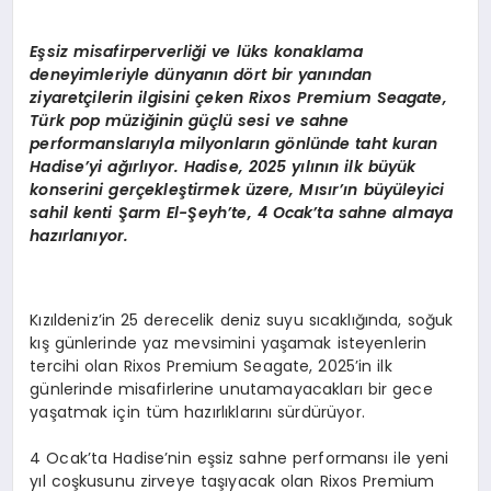
EKONOMI
Eşsiz misafirperverliği ve lüks konaklama
EĞITIM
deneyimleriyle dünyanı
n d
ö
rt bir yanından
ziyaretçilerin ilgisini ç
eken Rixos Premium Seagate,
SIYASET
T
ü
rk pop m
üziğinin güçlü sesi ve sahne
performanslarıyla milyonların g
ö
nlünde taht kuran
Hadise
’
yi ağırlıyor. Hadise, 2025 yılının ilk büyük
konserini gerçekleştirmek üzere, Mısır’ın büyüleyici
sahil kenti Ş
arm El-
Şeyh
’
te, 4 Ocak
’
ta sahne almaya
hazı
rlan
ıyor.
Kızıldeniz’in 25 derecelik deniz suyu sıcaklığında, soğuk
kış günlerinde yaz mevsimini yaşamak isteyenlerin
tercihi olan Rixos Premium Seagate, 2025’in ilk
günlerinde misafirlerine unutamayacakları bir gece
yaşatmak için tüm hazırlıklarını sürdürüyor.
4 Ocak’ta Hadise’nin eşsiz sahne performansı ile yeni
yıl coşkusunu zirveye taşıyacak olan Rixos Premium