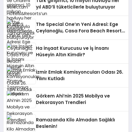
Türk girişimci, 10 milyon havluyu her
yıl ABD’li tüketicilerle buluşturuyor
The Special One’ın Yeni Adresi: Ege
Ceylanoğlu, Casa Fora Beach Resort
Hotel’i Zirveye Taşımaya Geliyor!
Ha İnşaat Kurucusu ve İş İnsanı
Hüseyin Altın Kimdir?
İzmir Emlak Komisyoncuları Odası 26.
Yılını Kutladı
Görkem Ahi’nin 2025 Mobilya ve
Dekorasyon Trendleri
Ramazanda Kilo Almadan Sağlıklı
Beslenin!