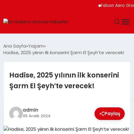
Falcon Aero Group,
GÜNDEM
Ana Sayfa
Yaşam
Hadise, 2025 yılının ilk konserini Şarm El Şeyh’te verecek!
SPOR
SAĞLIK
Hadise, 2025 yılının ilk konserini
Şarm El Şeyh’te verecek!
TEKNOLOJI
MAGAZIN
admin
Paylaş
05 Aralık 2024
DÜNYA