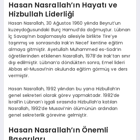
EKONOMI
Hasan Nasrallah’ın Hayatı ve
Hizbullah Liderliği
EĞITIM
Hasan Nasrallah, 30 Ağustos 1960 yılında Beyrut’un
kuzeydoğusundaki Burç Hamud’da doğmuştur. Lübnan
SIYASET
İç Savaşı’nın başlamasıyla ailesiyle birlikte Tire’ye
taşınmış ve sonrasında Irak’ın Necef kentine eğitim
almaya gitmiştir. Ayetullah Muhammed es-Sadr’ın
öğretilerinden etkilenen Nasrallah, 1978’de Irak’tan sınır
dışı edilmiştir. Lübnan’a döndükten sonra, Emel lideri
Abbas el-Musavi’nin okulunda eğitim görmüş ve ders
vermiştir.
Hasan Nasrallah, 1992 yılından bu yana Hizbullah’ın
genel sekreteri olarak görev yapmaktadır. 1982’de
İsrail’in Lübnan’ı işgali sırasında Hizbullah’a katılan
Nasrallah, 1992’de Musavi’nin ölümünün ardından
genel sekreterlik görevine gelmiştir.
Hasan Nasrallah’ın Önemli
Başarıları