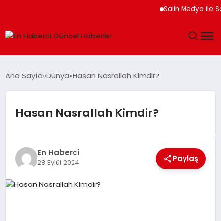
Salih Medya ile Sosyal
GÜNDEM
Ana Sayfa
Dünya
Hasan Nasrallah Kimdir?
SPOR
Hasan Nasrallah Kimdir?
SAĞLIK
TEKNOLOJI
En Haberci
Paylaş
28 Eylül 2024
MAGAZIN
DÜNYA