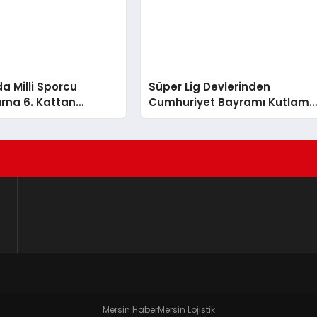
da Milli Sporcu
Süper Lig Devlerinden
rna 6. Kattan
Cumhuriyet Bayramı Kutlam
ayatını Kaybetti
Mesajları
Mersin Haber
Mersin Lojistik