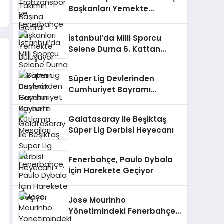
Başkanları Yemekte
Buluşuyor
İstanbul’da Milli Sporcu
Selene Durna 6. Kattan
Düşerek Hayatını Kaybetti
Süper Lig Devlerinden
Cumhuriyet Bayramı
Kutlama Mesajları
Galatasaray ile Beşiktaş
Süper Lig Derbisi Heyecanı
Fenerbahçe, Paulo Dybala
İçin Harekete Geçiyor
Jose Mourinho
Yönetimindeki Fenerbahçe,
Bodrum FK’yi Ağırlıyor