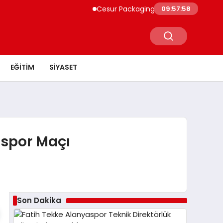
Cesur Packaging, Mısır’daki Üretim Üss
09:57:58
EĞITIM
SIYASET
lspor Maçı
Son Dakika