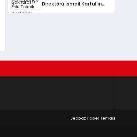
Direktörü İsmail Kartal’ın
Antalyaspor – Galatasaray
Maçındaki Sosyal Medya
Paylaşımı Tartışma Yarattı
a
Seobaz Haber Teması