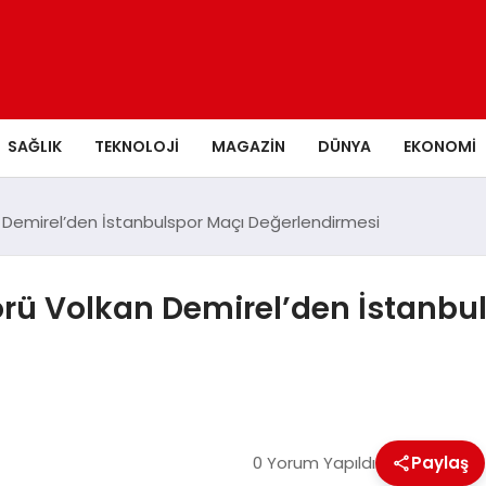
SAĞLIK
TEKNOLOJI
MAGAZIN
DÜNYA
EKONOMI
 Demirel’den İstanbulspor Maçı Değerlendirmesi
örü Volkan Demirel’den İstanbu
0 Yorum Yapıldı
Paylaş