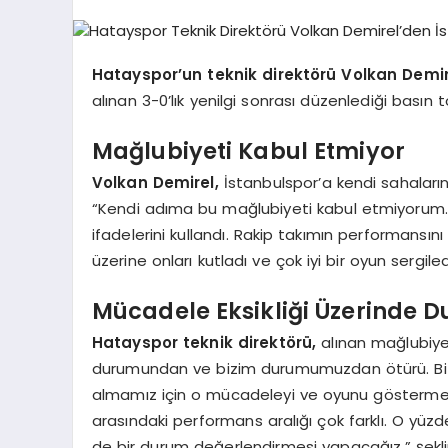
Hatayspor’un teknik direktörü Volkan Demir
alınan 3-0’lık yenilgi sonrası düzenlediği basın
Mağlubiyeti Kabul Etmiyor
Volkan Demirel,
İstanbulspor’a kendi sahaların
“Kendi adıma bu mağlubiyeti kabul etmiyorum.
ifadelerini kullandı. Rakip takımın performansın
üzerine onları kutladı ve çok iyi bir oyun sergiledi
Mücadele Eksikliği Üzerinde D
Hatayspor teknik direktörü,
alınan mağlubiyet
durumundan ve bizim durumumuzdan ötürü. Biz 
almamız için o mücadeleyi ve oyunu göstermeli
arasındaki performans aralığı çok farklı. O y
de bir durum değerlendirmesi yapacağız.” şekl