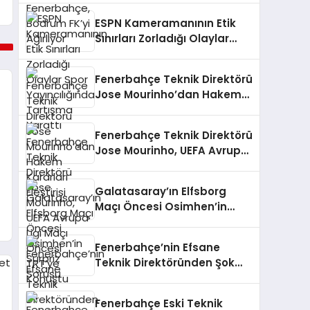
ESPN Kameramanının Etik
Sınırları Zorladığı Olaylar
Spor Yayıncılığında
Tartışma Yarattı
Fenerbahçe Teknik Direktörü
Jose Mourinho’dan Hakem
Kararları Eleştirisi
Fenerbahçe Teknik Direktörü
Jose Mourinho, UEFA Avrupa
Ligi Maçı Öncesi TRT’ye
Konuştu
Galatasaray’ın Elfsborg
Maçı Öncesi Osimhen’in
Sürpriz Sorusu
Fenerbahçe’nin Efsane
Teknik Direktöründen Şok
İtiraf!
Fenerbahçe Eski Teknik