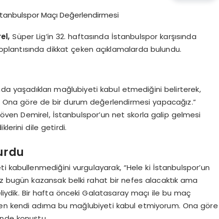
el,
Süper Lig’in 32. haftasında İstanbulspor karşısında
 toplantısında dikkat çeken açıklamalarda bulundu.
da yaşadıkları mağlubiyeti kabul etmediğini belirterek,
 Ona göre de bir durum değerlendirmesi yapacağız.”
ı öven Demirel, İstanbulspor’un net skorla galip gelmesi
klerini dile getirdi.
urdu
i kabullenmediğini vurgulayarak, “Hele ki İstanbulspor’un
bugün kazansak belki rahat bir nefes alacaktık ama
ydik. Bir hafta önceki Galatasaray maçı ile bu maç
üzden kendi adıma bu mağlubiyeti kabul etmiyorum. Ona göre
inde konuştu.