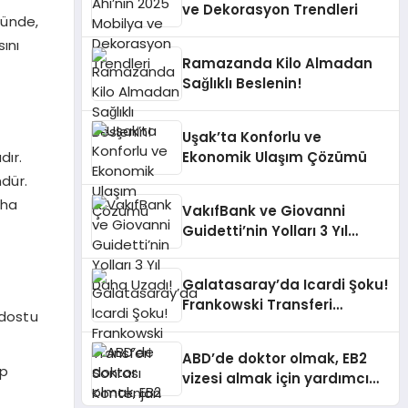
ve Dekorasyon Trendleri
ğünde,
ını
Ramazanda Kilo Almadan
Sağlıklı Beslenin!
Uşak’ta Konforlu ve
dır.
Ekonomik Ulaşım Çözümü
ndür.
aha
VakıfBank ve Giovanni
Guidetti’nin Yolları 3 Yıl
Daha Uzadı!
Galatasaray’da Icardi Şoku!
Frankowski Transferi
 dostu
Sonrası Kontenjan Engeli
ABD’de doktor olmak, EB2
ip
vizesi almak için yardımcı
mı oluyor?