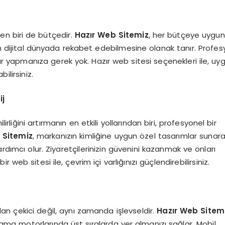
den biri de bütçedir.
Hazır Web Sitemiz
, her bütçeye uygu
 dijital dünyada rekabet edebilmesine olanak tanır. Profesy
 yapmanıza gerek yok. Hazır web sitesi seçenekleri ile, uy
bilirsiniz.
ij
irliğini artırmanın en etkili yollarından biri, profesyonel bir
 Sitemiz
, markanızın kimliğine uygun özel tasarımlar sunara
rdımcı olur. Ziyaretçilerinizin güvenini kazanmak ve onları
web sitesi ile, çevrim içi varlığınızı güçlendirebilirsiniz.
an çekici değil, aynı zamanda işlevseldir.
Hazır Web Sitem
ama motorlarında üst sıralarda yer almanızı sağlar. Mobil