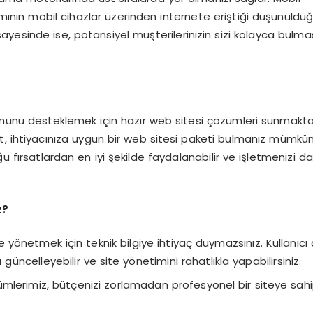
ısmının mobil cihazlar üzerinden internete eriştiği düşünüldü
yesinde ise, potansiyel müşterilerinizin sizi kolayca bulmas
şümünü desteklemek için hazır web sitesi çözümleri sunmakta
rket, ihtiyacınıza uygun bir web sitesi paketi bulmanız mümkü
ğu fırsatlardan en iyi şekilde faydalanabilir ve işletmenizi d
z?
e yönetmek için teknik bilgiye ihtiyaç duymazsınız. Kullanıcı
güncelleyebilir ve site yönetimini rahatlıkla yapabilirsiniz.
zümlerimiz, bütçenizi zorlamadan profesyonel bir siteye sah