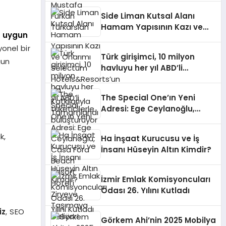
Side Liman Kutsal Alanı
Hamam Yapısının Kazı ve
n
uygun
Onarımı Selectum
onel bir
Hotels&Resorts’un da
Türk girişimci, 10 milyon
Katkılarıyla Tamamlandı
gun
havluyu her yıl ABD’li
tüketicilerle buluşturuyor
The Special One’ın Yeni
Adresi: Ege Ceylanoğlu,
Casa Fora Beach Resort
Hotel’i Zirveye Taşımaya
k,
Ha İnşaat Kurucusu ve İş
Geliyor!
İnsanı Hüseyin Altın Kimdir?
İzmir Emlak Komisyoncuları
Odası 26. Yılını Kutladı
iz
, SEO
Görkem Ahi’nin 2025 Mobilya