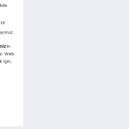
ilde
ir.
uyoruz.
miz
’in
iz. Web
 için,