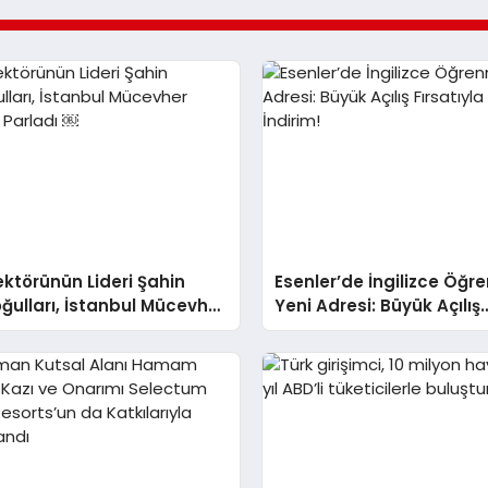
ektörünün Lideri Şahin
Esenler’de İngilizce Öğ
oğulları, İstanbul Mücevher
Yeni Adresi: Büyük Açılış
da Parladı ￼
Fırsatıyla %20 İndirim!