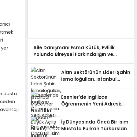
anıcı
netmek
r!
Aile Danışmanı Esma Kütük, Evlilik
 yer
Yolunda Bireysel Farkındalığın ve
Sınırların Gücünü Anlatıyor
Altın Sektörünün Lideri Şahin
İsmailoğulları, İstanbul
Mücevher Fuarı’nda Parladı ￼
cı dostu
Esenler’de İngilizce
önceden
Öğrenmenin Yeni Adresi:
 avantajı
Büyük Açılış Fırsatıyla %20
İndirim!
İş Dünyasında Öncü Bir İsim:
Mustafa Furkan Türkarslan