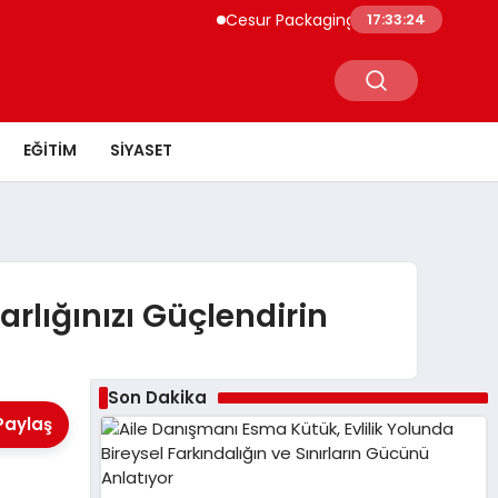
Cesur Packaging, Mısır’daki Üretim Üss
17:33:25
EĞITIM
SIYASET
rlığınızı Güçlendirin
Son Dakika
Paylaş