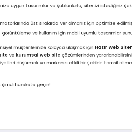
inize uygun tasarımlar ve şablonlarla, sitenizi istediğiniz şek
motorlarında üst sıralarda yer almanız için optimize edilmişt
 görüntüleme ve kullanım için mobil uyumlu tasarımlar sun
ansiyel müşterilerinize kolayca ulaşmak için
Hazır Web Site
site
ve
kurumsal web site
çözümlerinden yararlanabilirsin
liyetleri düşürmek ve markanızı etkili bir şekilde temsil etmek
çin şimdi harekete geçin!