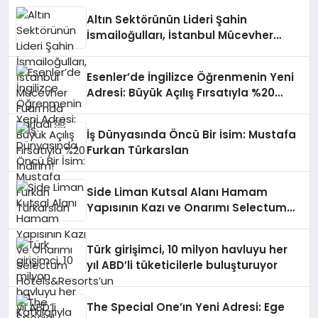
Altın Sektörünün Lideri Şahin
İsmailoğulları, İstanbul Mücevher
Fuarı’nda Parladı ￼
Esenler’de İngilizce Öğrenmenin Yeni
Adresi: Büyük Açılış Fırsatıyla %20
İndirim!
İş Dünyasında Öncü Bir İsim: Mustafa
Furkan Türkarslan
Side Liman Kutsal Alanı Hamam
Yapısının Kazı ve Onarımı Selectum
Hotels&Resorts’un da Katkılarıyla
Tamamlandı
Türk girişimci, 10 milyon havluyu her
yıl ABD’li tüketicilerle buluşturuyor
The Special One’ın Yeni Adresi: Ege