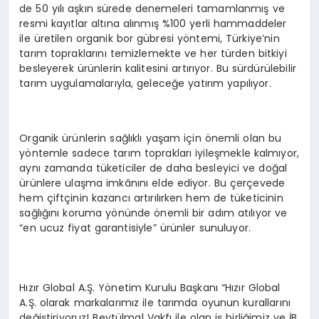
de 50 yılı aşkın sürede denemeleri tamamlanmış ve
resmi kayıtlar altına alınmış %100 yerli hammaddeler
ile üretilen organik bor gübresi yöntemi, Türkiye’nin
tarım topraklarını temizlemekte ve her türden bitkiyi
besleyerek ürünlerin kalitesini artırıyor. Bu sürdürülebilir
tarım uygulamalarıyla, geleceğe yatırım yapılıyor.
Organik ürünlerin sağlıklı yaşam için önemli olan bu
yöntemle sadece tarım toprakları iyileşmekle kalmıyor,
aynı zamanda tüketiciler de daha besleyici ve doğal
ürünlere ulaşma imkânını elde ediyor. Bu çerçevede
hem çiftçinin kazancı artırılırken hem de tüketicinin
sağlığını koruma yönünde önemli bir adım atılıyor ve
“en ucuz fiyat garantisiyle” ürünler sunuluyor.
Hızır Global A.Ş. Yönetim Kurulu Başkanı “Hızır Global
A.Ş. olarak markalarımız ile tarımda oyunun kurallarını
değiştiriyoruz! Beytülmal Vakfı ile olan iş birliğimiz ve İB