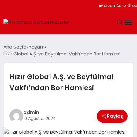
Falcon Aero Group, K
GÜNDEM
Ana Sayfa
Yaşam
Hızır Global A.Ş. ve Beytülmal Vakfı’ndan Bor Hamlesi
SPOR
SAĞLIK
Hızır Global A.Ş. ve Beytülmal
Vakfı’ndan Bor Hamlesi
TEKNOLOJI
MAGAZIN
admin
Paylaş
10 Ağustos 2024
DÜNYA