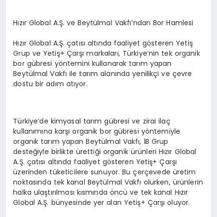
EKONOMI
Hızır Global A.Ş. ve Beytülmal Vakfı’ndan Bor Hamlesi
EĞITIM
Hızır Global A.Ş. çatısı altında faaliyet gösteren Yetiş
SIYASET
Grup ve Yetiş+ Çarşı markaları, Türkiye’nin tek organik
bor gübresi yöntemini kullanarak tarım yapan
Beytülmal Vakfı ile tarım alanında yenilikçi ve çevre
dostu bir adım atıyor.
Türkiye’de kimyasal tarım gübresi ve zirai ilaç
kullanımına karşı organik bor gübresi yöntemiyle
organik tarım yapan Beytülmal Vakfı, İB Grup
desteğiyle birlikte ürettiği organik ürünleri Hızır Global
A.Ş. çatısı altında faaliyet gösteren Yetiş+ Çarşı
üzerinden tüketicilere sunuyor. Bu çerçevede üretim
noktasında tek kanal Beytülmal Vakfı olurken, ürünlerin
halka ulaştırılması kısmında öncü ve tek kanal Hızır
Global A.Ş. bünyesinde yer alan Yetiş+ Çarşı oluyor.