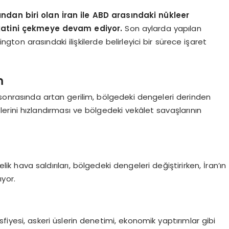
ndan biri olan İran ile ABD arasındaki nükleer
katini çekmeye devam ediyor.
Son aylarda yapılan
on arasındaki ilişkilerde belirleyici bir sürece işaret
m
sonrasında artan gerilim, bölgedeki dengeleri derinden
tlerini hızlandırması ve bölgedeki vekâlet savaşlarının
lik hava saldırıları, bölgedeki dengeleri değiştirirken, İran’ın
ıyor.
tasfiyesi, askeri üslerin denetimi, ekonomik yaptırımlar gibi