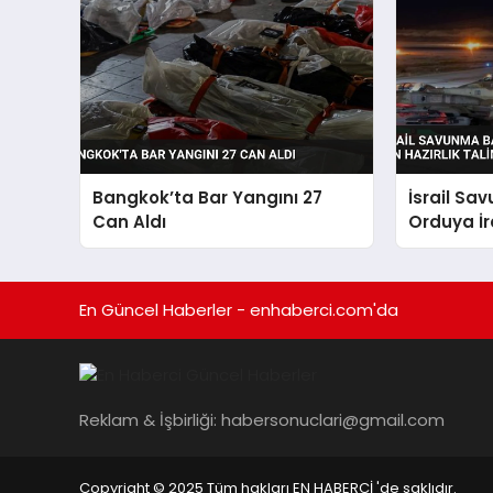
Bangkok’ta Bar Yangını 27
İsrail Sa
Can Aldı
Orduya İra
Hazırlık T
En Güncel Haberler - enhaberci.com'da
Reklam & İşbirliği:
habersonuclari@gmail.com
Copyright © 2025 Tüm hakları EN HABERCİ 'de saklıdır.