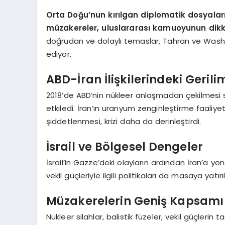
Orta Doğu’nun kırılgan diplomatik dosyaları
müzakereler, uluslararası kamuoyunun dik
doğrudan ve dolaylı temaslar, Tahran ve Washingt
ediyor.
ABD-İran İlişkilerindeki Gerili
2018’de ABD’nin nükleer anlaşmadan çekilmesi 
etkiledi. İran’ın uranyum zenginleştirme faaliye
şiddetlenmesi, krizi daha da derinleştirdi.
İsrail ve Bölgesel Dengeler
İsrail’in Gazze’deki olayların ardından İran’a yöne
vekil güçleriyle ilgili politikaları da masaya yatırıl
Müzakerelerin Geniş Kapsamı
Nükleer silahlar, balistik füzeler, vekil güçlerin 