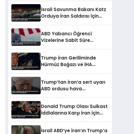
İsrail Savunma Bakanı Katz
Orduya İran Saldırısı İçin
Hazırlık Talimatı Verdi
ABD Yabancı Öğrenci
Vizelerine Sabit Süre
Sınırlaması Getirdi
Trump İran Geriliminde
Hürmüz Boğazı ve İHA
Saldırısı Açıklaması
Trump’tan İran’a sert uyarı
ABD ordusu hava
saldırılarını sürdürüyor
Donald Trump Olası Suikast
İddialarına Karşı İran İçin
Talimat Verdi
İsrail ABD’ye İran’ın Trump’a