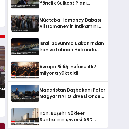
Yönelik Suikast Planı
İstihbaratını Verdi
Mücteba Hamaney Babası
Ali Hamaney’in İntikamını
Alacağını Duyurdu
İsrail Savunma Bakanı’ndan
İran ve Lübnan Hakkında
Kritik Açıklamalar
Avrupa Birliği nüfusu 452
milyona yükseldi
Macaristan Başbakanı Peter
Magyar NATO Zirvesi Öncesi
İstanbul’u Gezdi
d
İran: Buşehr Nükleer
Santralinin çevresi ABD
tarafından hedef alındı