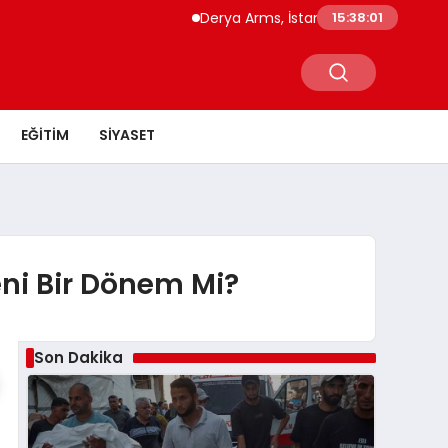
Derya Arms, İstanbul Prohunt 2026’da yen
15:38:01
EĞITIM
SIYASET
ni Bir Dönem Mi?
Son Dakika