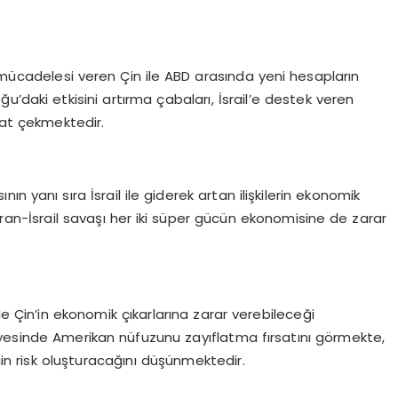
z mücadelesi veren Çin ile ABD arasında yeni hesapların
’daki etkisini artırma çabaları, İsrail’e destek veren
kat çekmektedir.
ın yanı sıra İsrail ile giderek artan ilişkilerin ekonomik
İran-İsrail savaşı her iki süper gücün ekonomisine de zarar
Çin’in ekonomik çıkarlarına zarar verebileceği
 sayesinde Amerikan nüfuzunu zayıflatma fırsatını görmekte,
çin risk oluşturacağını düşünmektedir.