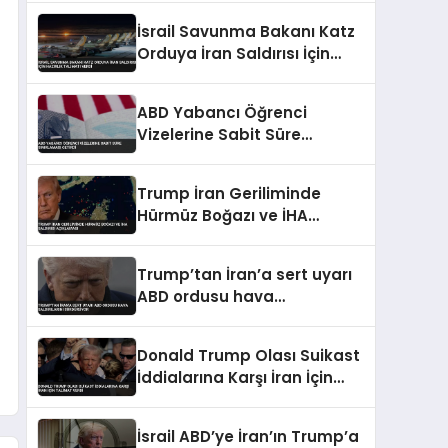
İsrail Savunma Bakanı Katz
Orduya İran Saldırısı İçin
Hazırlık Talimatı Verdi
ABD Yabancı Öğrenci
Vizelerine Sabit Süre
Sınırlaması Getirdi
Trump İran Geriliminde
Hürmüz Boğazı ve İHA
Saldırısı Açıklaması
Trump’tan İran’a sert uyarı
ABD ordusu hava
saldırılarını sürdürüyor
Donald Trump Olası Suikast
İddialarına Karşı İran İçin
Talimat Verdi
İsrail ABD’ye İran’ın Trump’a