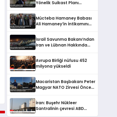
Yönelik Suikast Planı
İstihbaratını Verdi
Mücteba Hamaney Babası
Ali Hamaney’in İntikamını
Alacağını Duyurdu
İsrail Savunma Bakanı’ndan
İran ve Lübnan Hakkında
Kritik Açıklamalar
Avrupa Birliği nüfusu 452
milyona yükseldi
Macaristan Başbakanı Peter
Magyar NATO Zirvesi Öncesi
İstanbul’u Gezdi
İran: Buşehr Nükleer
Santralinin çevresi ABD
tarafından hedef alındı