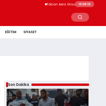
Falcon Aero Group, Küresel Havacılık Teda
13:08:11
EĞITIM
SIYASET
Son Dakika