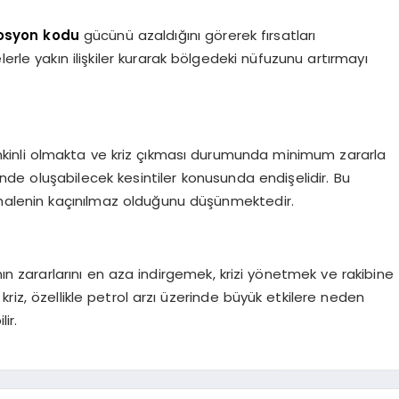
osyon kodu
gücünü azaldığını görerek fırsatları
erle yakın ilişkiler kurarak bölgedeki nüfuzunu artırmayı
ı temkinli olmakta ve kriz çıkması durumunda minimum zararla
inde oluşabilecek kesintiler konusunda endişelidir. Bu
dahalenin kaçınılmaz olduğunu düşünmektedir.
ın zararlarını en aza indirgemek, krizi yönetmek ve rakibine
riz, özellikle petrol arzı üzerinde büyük etkilere neden
ir.