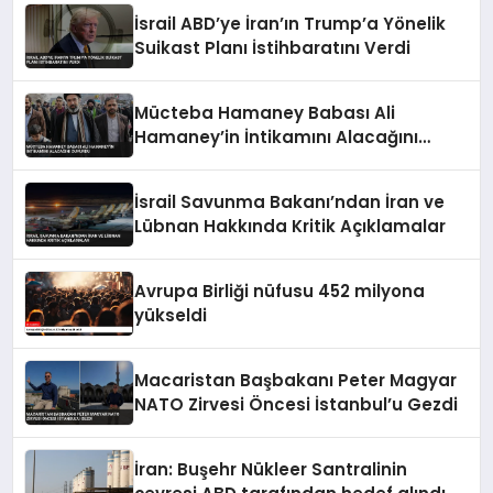
İsrail ABD’ye İran’ın Trump’a Yönelik
Suikast Planı İstihbaratını Verdi
Mücteba Hamaney Babası Ali
Hamaney’in İntikamını Alacağını
Duyurdu
İsrail Savunma Bakanı’ndan İran ve
Lübnan Hakkında Kritik Açıklamalar
Avrupa Birliği nüfusu 452 milyona
yükseldi
Macaristan Başbakanı Peter Magyar
NATO Zirvesi Öncesi İstanbul’u Gezdi
İran: Buşehr Nükleer Santralinin