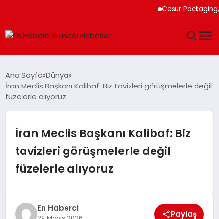
Cesur Packaging, Mısır
GÜNDEM
Ana Sayfa
Dünya
İran Meclis Başkanı Kalibaf: Biz tavizleri görüşmelerle değil
SPOR
füzelerle alıyoruz
SAĞLIK
İran Meclis Başkanı Kalibaf: Biz
TEKNOLOJI
tavizleri görüşmelerle değil
füzelerle alıyoruz
MAGAZIN
DÜNYA
En Haberci
Paylaş
29 Mayıs 2026