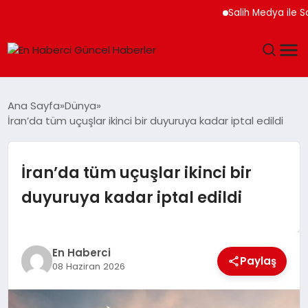
Salih Medya ile Sosyal
GÜNDEM
Ana Sayfa
Dünya
İran’da tüm uçuşlar ikinci bir duyuruya kadar iptal edildi
SPOR
SAĞLIK
İran’da tüm uçuşlar ikinci bir
duyuruya kadar iptal edildi
TEKNOLOJI
MAGAZIN
En Haberci
Paylaş
08 Haziran 2026
DÜNYA