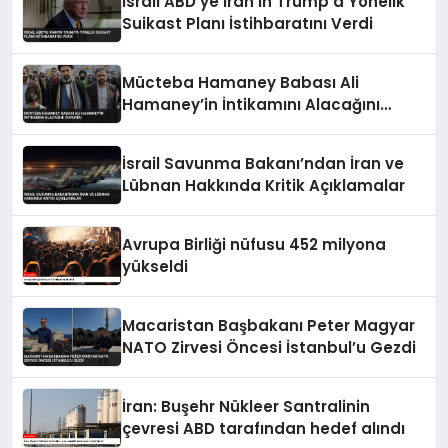
İsrail ABD’ye İran’ın Trump’a Yönelik
Suikast Planı İstihbaratını Verdi
Mücteba Hamaney Babası Ali
Hamaney’in İntikamını Alacağını
Duyurdu
İsrail Savunma Bakanı’ndan İran ve
Lübnan Hakkında Kritik Açıklamalar
Avrupa Birliği nüfusu 452 milyona
yükseldi
Macaristan Başbakanı Peter Magyar
NATO Zirvesi Öncesi İstanbul’u Gezdi
İran: Buşehr Nükleer Santralinin
çevresi ABD tarafından hedef alındı