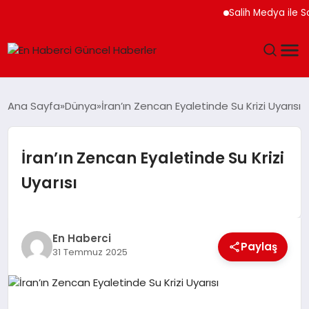
Salih Medya ile Sosyal
GÜNDEM
Ana Sayfa
Dünya
İran’ın Zencan Eyaletinde Su Krizi Uyarısı
SPOR
İran’ın Zencan Eyaletinde Su Krizi
SAĞLIK
Uyarısı
TEKNOLOJI
MAGAZIN
En Haberci
Paylaş
31 Temmuz 2025
DÜNYA