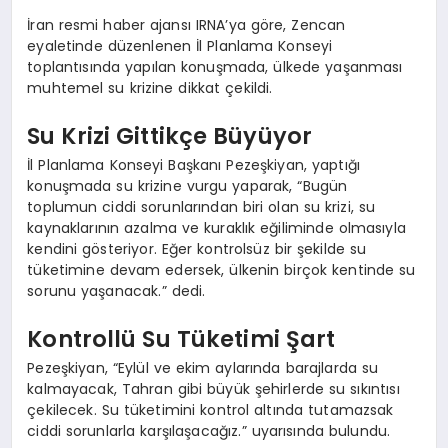
EKONOMI
İran resmi haber ajansı IRNA’ya göre, Zencan
eyaletinde düzenlenen İl Planlama Konseyi
EĞITIM
toplantısında yapılan konuşmada, ülkede yaşanması
muhtemel su krizine dikkat çekildi.
SIYASET
Su Krizi Gittikçe Büyüyor
İl Planlama Konseyi Başkanı Pezeşkiyan, yaptığı
konuşmada su krizine vurgu yaparak, “Bugün
toplumun ciddi sorunlarından biri olan su krizi, su
kaynaklarının azalma ve kuraklık eğiliminde olmasıyla
kendini gösteriyor. Eğer kontrolsüz bir şekilde su
tüketimine devam edersek, ülkenin birçok kentinde su
sorunu yaşanacak.” dedi.
Kontrollü Su Tüketimi Şart
Pezeşkiyan, “Eylül ve ekim aylarında barajlarda su
kalmayacak, Tahran gibi büyük şehirlerde su sıkıntısı
çekilecek. Su tüketimini kontrol altında tutamazsak
ciddi sorunlarla karşılaşacağız.” uyarısında bulundu.