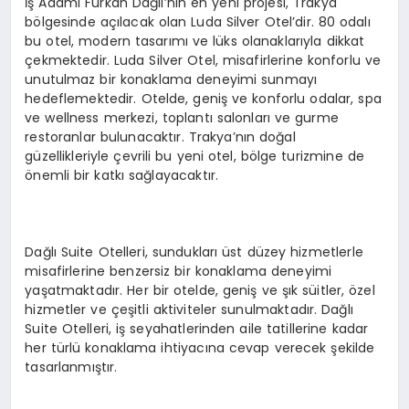
İş Adamı Furkan Dağlı’nın en yeni projesi, Trakya
bölgesinde açılacak olan Luda Silver Otel’dir. 80 odalı
bu otel, modern tasarımı ve lüks olanaklarıyla dikkat
çekmektedir. Luda Silver Otel, misafirlerine konforlu ve
unutulmaz bir konaklama deneyimi sunmayı
hedeflemektedir. Otelde, geniş ve konforlu odalar, spa
ve wellness merkezi, toplantı salonları ve gurme
restoranlar bulunacaktır. Trakya’nın doğal
güzellikleriyle çevrili bu yeni otel, bölge turizmine de
önemli bir katkı sağlayacaktır.
Dağlı Suite Otelleri, sundukları üst düzey hizmetlerle
misafirlerine benzersiz bir konaklama deneyimi
yaşatmaktadır. Her bir otelde, geniş ve şık süitler, özel
hizmetler ve çeşitli aktiviteler sunulmaktadır. Dağlı
Suite Otelleri, iş seyahatlerinden aile tatillerine kadar
her türlü konaklama ihtiyacına cevap verecek şekilde
tasarlanmıştır.