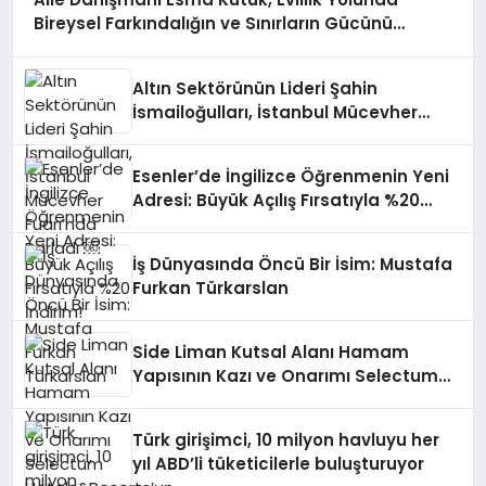
Bireysel Farkındalığın ve Sınırların Gücünü
Anlatıyor
Altın Sektörünün Lideri Şahin
İsmailoğulları, İstanbul Mücevher
Fuarı’nda Parladı ￼
Esenler’de İngilizce Öğrenmenin Yeni
Adresi: Büyük Açılış Fırsatıyla %20
İndirim!
İş Dünyasında Öncü Bir İsim: Mustafa
Furkan Türkarslan
Side Liman Kutsal Alanı Hamam
Yapısının Kazı ve Onarımı Selectum
Hotels&Resorts’un da Katkılarıyla
Tamamlandı
Türk girişimci, 10 milyon havluyu her
yıl ABD’li tüketicilerle buluşturuyor