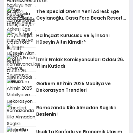
The Special One’ın Yeni Adresi: Ege
Ceylanoğlu, Casa Fora Beach Resort
Hotel’i Zirveye Taşımaya Geliyor!
Ha İnşaat Kurucusu ve İş İnsanı
Hüseyin Altın Kimdir?
İzmir Emlak Komisyoncuları Odası 26.
Yılını Kutladı
Görkem Ahi’nin 2025 Mobilya ve
Dekorasyon Trendleri
Ramazanda Kilo Almadan Sağlıklı
Beslenin!
Uşak’ta Konforlu ve Ekonomik Ulaşım