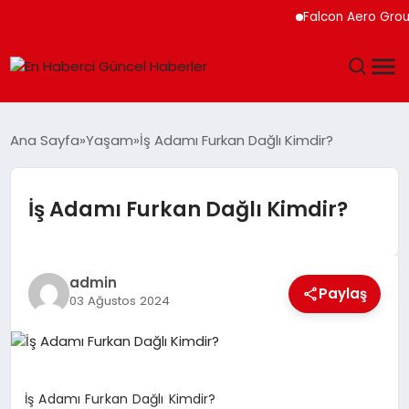
Falcon Aero Group, K
GÜNDEM
Ana Sayfa
Yaşam
İş Adamı Furkan Dağlı Kimdir?
SPOR
İş Adamı Furkan Dağlı Kimdir?
SAĞLIK
TEKNOLOJI
admin
Paylaş
03 Ağustos 2024
MAGAZIN
DÜNYA
İş Adamı Furkan Dağlı Kimdir?