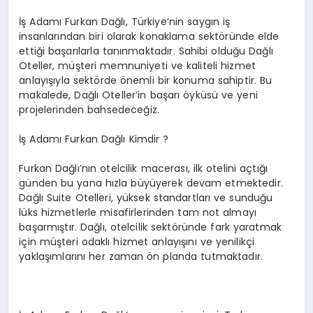
EKONOMI
İş Adamı Furkan Dağlı, Türkiye’nin saygın iş
insanlarından biri olarak konaklama sektöründe elde
EĞITIM
ettiği başarılarla tanınmaktadır. Sahibi olduğu Dağlı
Oteller, müşteri memnuniyeti ve kaliteli hizmet
SIYASET
anlayışıyla sektörde önemli bir konuma sahiptir. Bu
makalede, Dağlı Oteller’in başarı öyküsü ve yeni
projelerinden bahsedeceğiz.
İş Adamı Furkan Dağlı Kimdir ?
Furkan Dağlı’nın otelcilik macerası, ilk otelini açtığı
günden bu yana hızla büyüyerek devam etmektedir.
Dağlı Suite Otelleri, yüksek standartları ve sunduğu
lüks hizmetlerle misafirlerinden tam not almayı
başarmıştır. Dağlı, otelcilik sektöründe fark yaratmak
için müşteri odaklı hizmet anlayışını ve yenilikçi
yaklaşımlarını her zaman ön planda tutmaktadır.