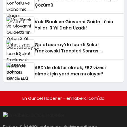
Çözümü
VakıfBank ve Giovanni Guidetti’nin
Yolları 3 Yıl Daha Uzadı!
Galatasaray’da Icardi Şoku!
Frankowski Transferi Sonrası
Kontenjan Engeli
ABD’de doktor olmak, EB2 vizesi
almak için yardımcı mı oluyor?
En Güncel Haberler - enhaberci.com'da
Reklam & İşbirliği:
habersonuclari@gmail.com