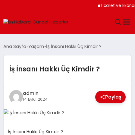
Ticaret ve Ekonomi
GÜNDEM
Ana Sayfa
Yaşam
İş İnsanı Hakkı Üç Kimdir ?
SPOR
İş İnsanı Hakkı Üç Kimdir ?
SAĞLIK
TEKNOLOJI
admin
Paylaş
14 Eylül 2024
MAGAZIN
DÜNYA
İş İnsanı Hakkı Üç Kimdir ?