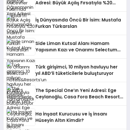
Adresi: Büyük Açılış Fırsatıyla %20
İndirim!
İş Dünyasında Öncü Bir İsim: Mustafa
Furkan Türkarslan
Side Liman Kutsal Alanı Hamam
Yapısının Kazı ve Onarımı Selectum
Hotels&Resorts’un da Katkılarıyla
Tamamlandı
Türk girişimci, 10 milyon havluyu her
yıl ABD’li tüketicilerle buluşturuyor
The Special One’ın Yeni Adresi: Ege
Ceylanoğlu, Casa Fora Beach Resort
Hotel’i Zirveye Taşımaya Geliyor!
Ha İnşaat Kurucusu ve İş İnsanı
Hüseyin Altın Kimdir?