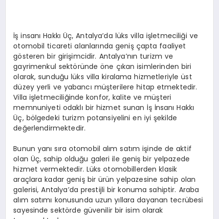
EKONOMI
EĞITIM
İş insanı Hakkı Üç, Antalya’da lüks villa işletmeciliği ve
otomobil ticareti alanlarında geniş çapta faaliyet
SIYASET
gösteren bir girişimcidir. Antalya’nın turizm ve
gayrimenkul sektöründe öne çıkan isimlerinden biri
olarak, sunduğu lüks villa kiralama hizmetleriyle üst
düzey yerli ve yabancı müşterilere hitap etmektedir.
Villa işletmeciliğinde konfor, kalite ve müşteri
memnuniyeti odaklı bir hizmet sunan İş İnsanı Hakkı
Üç, bölgedeki turizm potansiyelini en iyi şekilde
değerlendirmektedir.
Bunun yanı sıra otomobil alım satım işinde de aktif
olan Üç, sahip olduğu galeri ile geniş bir yelpazede
hizmet vermektedir. Lüks otomobillerden klasik
araçlara kadar geniş bir ürün yelpazesine sahip olan
galerisi, Antalya’da prestijli bir konuma sahiptir. Araba
alım satımı konusunda uzun yıllara dayanan tecrübesi
sayesinde sektörde güvenilir bir isim olarak