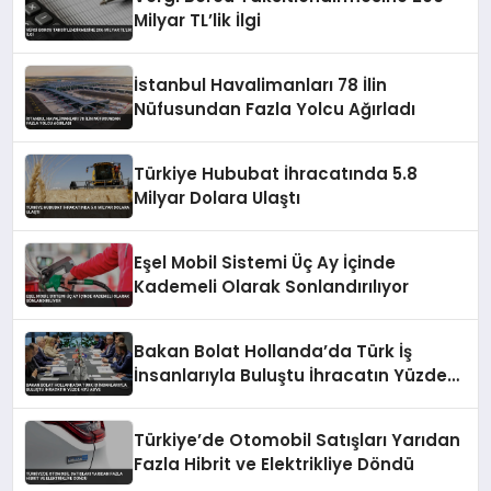
Milyar TL’lik İlgi
İstanbul Havalimanları 78 İlin
Nüfusundan Fazla Yolcu Ağırladı
Türkiye Hububat İhracatında 5.8
Milyar Dolara Ulaştı
Eşel Mobil Sistemi Üç Ay İçinde
Kademeli Olarak Sonlandırılıyor
Bakan Bolat Hollanda’da Türk İş
İnsanlarıyla Buluştu İhracatın Yüzde
43’ü AB’ye
Türkiye’de Otomobil Satışları Yarıdan
Fazla Hibrit ve Elektrikliye Döndü