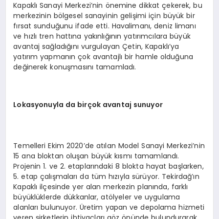
Kapaklı Sanayi Merkezi’nin önemine dikkat çekerek, bu
merkezinin bölgesel sanayinin gelişimi için büyük bir
fırsat sunduğunu ifade etti. Havalimanı, deniz limanı
ve hızlı tren hattına yakınlığının yatırımcılara büyük
avantaj sağladığını vurgulayan Çetin, Kapaklı’ya
yatırım yapmanın çok avantajlı bir hamle olduğuna
değinerek konuşmasını tamamladı.
Lokasyonuyla da birçok avantaj sunuyor
Temelleri Ekim 2020’de atılan Model Sanayi Merkezi’nin
15 ana bloktan oluşan büyük kısmı tamamlandı.
Projenin 1. ve 2. etaplarındaki 8 blokta hayat başlarken,
5. etap çalışmaları da tüm hızıyla sürüyor. Tekirdağ’ın
Kapaklı ilçesinde yer alan merkezin planında, farklı
büyüklüklerde dükkanlar, atölyeler ve uygulama
alanları bulunuyor. Üretim yapan ve depolama hizmeti
veren şirketlerin ihtiyaçları göz önünde bulundurarak