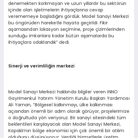
denemekten korkmayan ve uzun yıllardır bu sektörün
içinde olan işletmelerin ihtiyaçlarına cevap
verememeye başladığını gördük. Model Sanayi Merkezi
bu öngörüden hareketle hayata geçirildi. Fikir
aşamasından lokasyon seçimine, proje çizimlerinden
sunduğu imkanlara kadar bütün aşamalarda bu
ihtiyaçlara odaklandık” dedi.
Sinerji ve verimliliğin merkezi
Model Sanayi Merkezi hakkında bilgiler veren INNO
Gayrimenkul Yatırım Yönetim Kurulu Başkan Yardımcısı
Ali Yaman, “Bölgesel kalkınmayı, ülke kalkınması
açısından önemli bir adım olarak görüyor, projelerimize
o doğrultuda yön veriyoruz. Bir sanayi sitesindeki tüm
beklentileri karşılayacak olan Model Sanayi Merkezi,
Kapaklı’nın bölge ekonomisi için çok önemli bir atılım
olduğunu düşünüyoruz. Verdiği hizmetlerle üretim