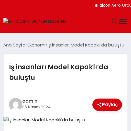
Falcon Aero Group, Kür
GÜNDEM
Ana Sayfa
Ekonomi
İş insanları Model Kapaklı’da buluştu
SPOR
İş insanları Model Kapaklı’da
SAĞLIK
buluştu
TEKNOLOJI
MAGAZIN
admin
Paylaş
05 Kasım 2024
DÜNYA