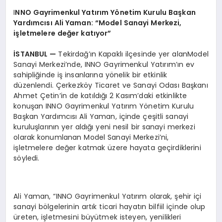
EKONOMI
I
NNO Gayrimenkul Yatırım Yönetim Kurulu Başkan
Yardımcısı Ali Yaman: “Model Sanayi Merkezi,
EĞITIM
işletmelere değer katıyor”
SIYASET
İSTANBUL —
Tekirdağ’ın Kapaklı ilçesinde yer alanModel
Sanayi Merkezi’nde, INNO Gayrimenkul Yatırım’ın ev
sahipliğinde iş insanlarına yönelik bir etkinlik
düzenlendi. Çerkezköy Ticaret ve Sanayi Odası Başkanı
Ahmet Çetin’in de katıldığı 2 Kasım’daki etkinlikte
konuşan INNO Gayrimenkul Yatırım Yönetim Kurulu
Başkan Yardımcısı Ali Yaman, içinde çeşitli sanayi
kuruluşlarının yer aldığı yeni nesil bir sanayi merkezi
olarak konumlanan Model Sanayi Merkezi’ni,
işletmelere değer katmak üzere hayata geçirdiklerini
söyledi.
Ali Yaman, “INNO Gayrimenkul Yatırım olarak, şehir içi
sanayi bölgelerinin artık ticari hayatın bilfiil içinde olup
üreten, işletmesini büyütmek isteyen, yenilikleri