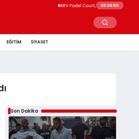
SRV Padel Court, Türkiye’de Padel Yatırı
03:30:56
EĞITIM
SIYASET
dı
Son Dakika