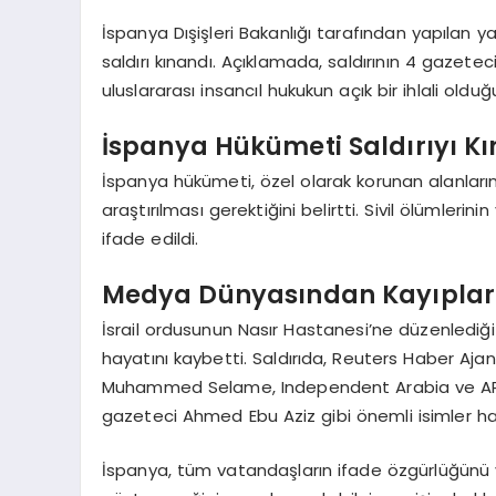
İspanya Dışişleri Bakanlığı tarafından yapılan 
saldırı kınandı. Açıklamada, saldırının 4 gazeteci
uluslararası insancıl hukukun açık bir ihlali olduğ
İspanya Hükümeti Saldırıyı Kı
İspanya hükümeti, özel olarak korunan alanların
araştırılması gerektiğini belirtti. Sivil ölümlerini
ifade edildi.
Medya Dünyasından Kayıplar
İsrail ordusunun Nasır Hastanesi’ne düzenlediği
hayatını kaybetti. Saldırıda, Reuters Haber Aj
Muhammed Selame, Independent Arabia ve AP
gazeteci Ahmed Ebu Aziz gibi önemli isimler ha
İspanya, tüm vatandaşların ifade özgürlüğünü v