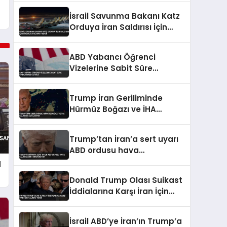
İsrail Savunma Bakanı Katz
Orduya İran Saldırısı İçin
Hazırlık Talimatı Verdi
ABD Yabancı Öğrenci
Vizelerine Sabit Süre
Sınırlaması Getirdi
Trump İran Geriliminde
Hürmüz Boğazı ve İHA
Saldırısı Açıklaması
Trump’tan İran’a sert uyarı
ABD ordusu hava
saldırılarını sürdürüyor
d
Donald Trump Olası Suikast
İddialarına Karşı İran İçin
Talimat Verdi
İsrail ABD’ye İran’ın Trump’a