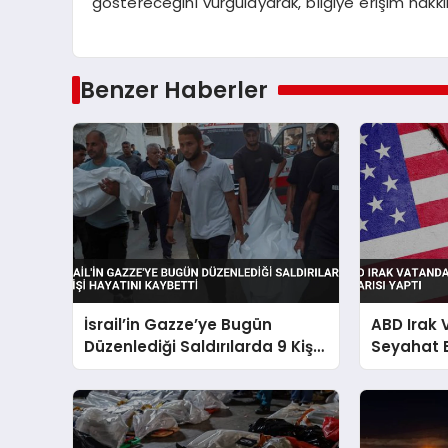
göstereceğini vurgulayarak, bilgiye erişim hakkın
Benzer Haberler
İsrail’in Gazze’ye Bugün
ABD Irak
Düzenlediği Saldırılarda 9 Kişi
Seyahat 
Hayatını Kaybetti