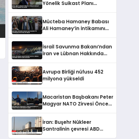
Yönelik Suikast Planı
İstihbaratını Verdi
Mücteba Hamaney Babası
Ali Hamaney’in İntikamını
Alacağını Duyurdu
İsrail Savunma Bakanı’ndan
İran ve Lübnan Hakkında
Kritik Açıklamalar
Avrupa Birliği nüfusu 452
milyona yükseldi
Macaristan Başbakanı Peter
Magyar NATO Zirvesi Öncesi
İstanbul’u Gezdi
İran: Buşehr Nükleer
Santralinin çevresi ABD
tarafından hedef alındı