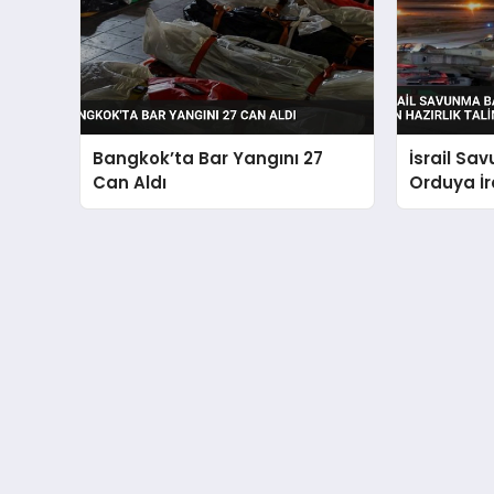
Bangkok’ta Bar Yangını 27
İsrail Sa
Can Aldı
Orduya İra
Hazırlık T