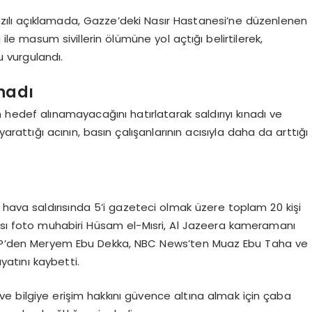
yazılı açıklamada, Gazze’deki Nasır Hastanesi’ne düzenlenen
 ile masum sivillerin ölümüne yol açtığı belirtilerek,
u vurgulandı.
nadı
 hedef alınamayacağını hatırlatarak saldırıyı kınadı ve
n yarattığı acının, basın çalışanlarının acısıyla daha da arttığı
 hava saldırısında 5’i gazeteci olmak üzere toplam 20 kişi
ansı foto muhabiri Hüsam el-Mısri, Al Jazeera kameramanı
’den Meryem Ebu Dekka, NBC News’ten Muaz Ebu Taha ve
yatını kaybetti.
e bilgiye erişim hakkını güvence altına almak için çaba