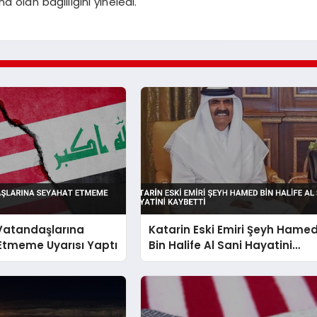
a olan bağlılığını yineledi.
 Vatandaşlarına
Katarin Eski Emiri Şeyh Hame
Etmeme Uyarısı Yaptı
Bin Halife Al Sani Hayatini
Kaybetti