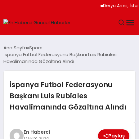
Derya Arms, İstanbu
GÜNDEM
Ana Sayfa
Spor
İspanya Futbol Federasyonu Başkanı Luis Rubiales
SPOR
Havalimanında Gözaltına Alındı
SAĞLIK
İspanya Futbol Federasyonu
TEKNOLOJI
Başkanı Luis Rubiales
Havalimanında Gözaltına Alındı
MAGAZIN
DÜNYA
En Haberci
Paylaş
17 Ekim 2024