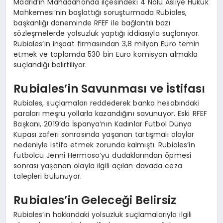
Madrid’in Mahadahonda ilçesindeki 4 Nolu Asliye Hukuk
Mahkemesi’nin başlattığı soruşturmada Rubiales,
başkanlığı döneminde RFEF ile bağlantılı bazı
sözleşmelerde yolsuzluk yaptığı iddiasıyla suçlanıyor.
Rubiales’in inşaat firmasından 3,8 milyon Euro temin
etmek ve toplamda 530 bin Euro komisyon almakla
suçlandığı belirtiliyor.
Rubiales’in Savunması ve İstifası
Rubiales, suçlamaları reddederek banka hesabındaki
paraları meşru yollarla kazandığını savunuyor. Eski RFEF
Başkanı, 2019’da İspanya’nın Kadınlar Futbol Dünya
Kupası zaferi sonrasında yaşanan tartışmalı olaylar
nedeniyle istifa etmek zorunda kalmıştı. Rubiales’in
futbolcu Jenni Hermoso’yu dudaklarından öpmesi
sonrası yaşanan olayla ilgili açılan davada ceza
talepleri bulunuyor.
Rubiales’in Geleceği Belirsiz
Rubiales’in hakkındaki yolsuzluk suçlamalarıyla ilgili