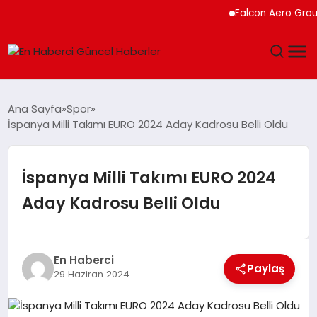
Falcon Aero Group, 
GÜNDEM
Ana Sayfa
Spor
İspanya Milli Takımı EURO 2024 Aday Kadrosu Belli Oldu
SPOR
SAĞLIK
İspanya Milli Takımı EURO 2024
Aday Kadrosu Belli Oldu
TEKNOLOJI
MAGAZIN
En Haberci
Paylaş
29 Haziran 2024
DÜNYA