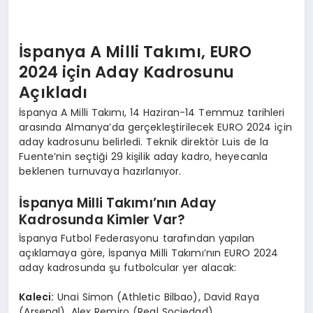
EKONOMI
EĞITIM
İspanya A Milli Takımı, EURO
2024 için Aday Kadrosunu
SIYASET
Açıkladı
İspanya A Milli Takımı, 14 Haziran-14 Temmuz tarihleri
arasında Almanya’da gerçekleştirilecek EURO 2024 için
aday kadrosunu belirledi. Teknik direktör Luis de la
Fuente’nin seçtiği 29 kişilik aday kadro, heyecanla
beklenen turnuvaya hazırlanıyor.
İspanya Milli Takımı’nın Aday
Kadrosunda Kimler Var?
İspanya Futbol Federasyonu tarafından yapılan
açıklamaya göre, İspanya Milli Takımı’nın EURO 2024
aday kadrosunda şu futbolcular yer alacak:
Kaleci:
Unai Simon (Athletic Bilbao), David Raya
(Arsenal), Alex Remiro (Real Sociedad)