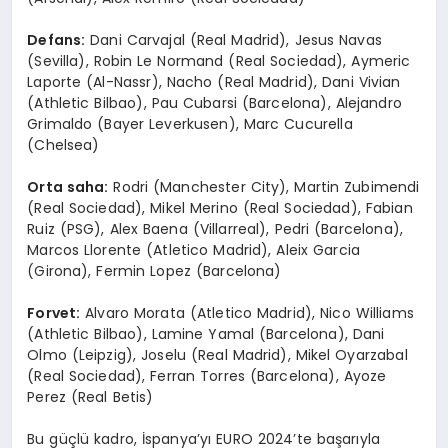
Defans:
Dani Carvajal (Real Madrid), Jesus Navas
(Sevilla), Robin Le Normand (Real Sociedad), Aymeric
Laporte (Al-Nassr), Nacho (Real Madrid), Dani Vivian
(Athletic Bilbao), Pau Cubarsi (Barcelona), Alejandro
Grimaldo (Bayer Leverkusen), Marc Cucurella
(Chelsea)
Orta saha:
Rodri (Manchester City), Martin Zubimendi
(Real Sociedad), Mikel Merino (Real Sociedad), Fabian
Ruiz (PSG), Alex Baena (Villarreal), Pedri (Barcelona),
Marcos Llorente (Atletico Madrid), Aleix Garcia
(Girona), Fermin Lopez (Barcelona)
Forvet:
Alvaro Morata (Atletico Madrid), Nico Williams
(Athletic Bilbao), Lamine Yamal (Barcelona), Dani
Olmo (Leipzig), Joselu (Real Madrid), Mikel Oyarzabal
(Real Sociedad), Ferran Torres (Barcelona), Ayoze
Perez (Real Betis)
Bu güçlü kadro, İspanya’yı EURO 2024’te başarıyla